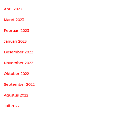
April 2023
Maret 2023
Februari 2023
Januari 2023
Desember 2022
November 2022
Oktober 2022
September 2022
Agustus 2022
Juli 2022