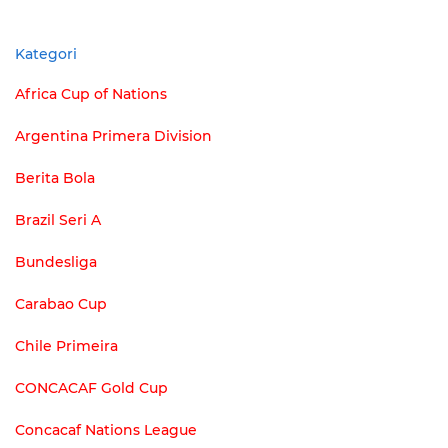
Kategori
Africa Cup of Nations
Argentina Primera Division
Berita Bola
Brazil Seri A
Bundesliga
Carabao Cup
Chile Primeira
CONCACAF Gold Cup
Concacaf Nations League