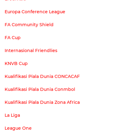
Europa Conference League
FA Community Shield
FA Cup
Internasional Friendlies
KNVB Cup
Kualifikasi Piala Dunia CONCACAF
Kualifikasi Piala Dunia Conmbol
Kualifikasi Piala Dunia Zona Africa
La Liga
League One