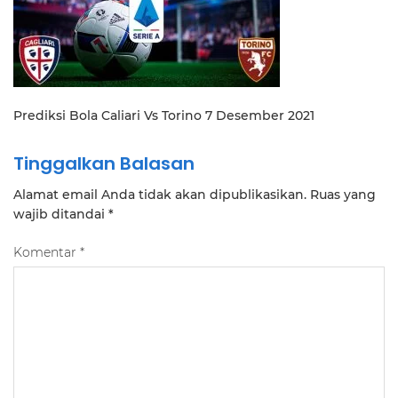
Prediksi Bola Caliari Vs Torino 7 Desember 2021
Tinggalkan Balasan
Alamat email Anda tidak akan dipublikasikan.
Ruas yang
wajib ditandai
*
Komentar
*