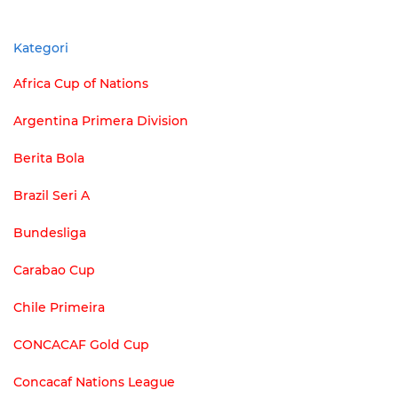
Kategori
Africa Cup of Nations
Argentina Primera Division
Berita Bola
Brazil Seri A
Bundesliga
Carabao Cup
Chile Primeira
CONCACAF Gold Cup
Concacaf Nations League