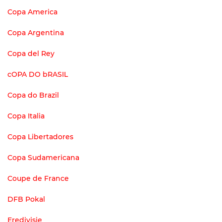
Copa America
Copa Argentina
Copa del Rey
cOPA DO bRASIL
Copa do Brazil
Copa Italia
Copa Libertadores
Copa Sudamericana
Coupe de France
DFB Pokal
Eredivisie