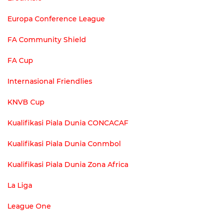
Europa Conference League
FA Community Shield
FA Cup
Internasional Friendlies
KNVB Cup
Kualifikasi Piala Dunia CONCACAF
Kualifikasi Piala Dunia Conmbol
Kualifikasi Piala Dunia Zona Africa
La Liga
League One