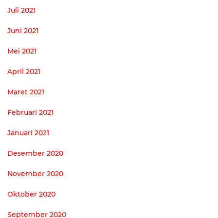
Juli 2021
Juni 2021
Mei 2021
April 2021
Maret 2021
Februari 2021
Januari 2021
Desember 2020
November 2020
Oktober 2020
September 2020