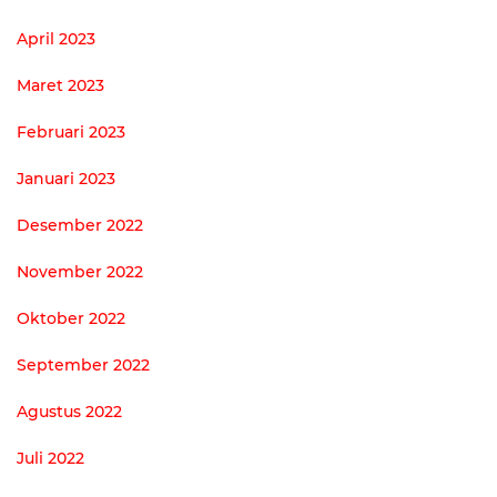
April 2023
Maret 2023
Februari 2023
Januari 2023
Desember 2022
November 2022
Oktober 2022
September 2022
Agustus 2022
Juli 2022