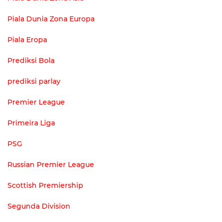
Piala Dunia Zona Europa
Piala Eropa
Prediksi Bola
prediksi parlay
Premier League
Primeira Liga
PSG
Russian Premier League
Scottish Premiership
Segunda Division