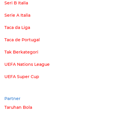
Seri B Italia
Serie A Italia
Taca da Liga
Taca de Portugal
Tak Berkategori
UEFA Nations League
UEFA Super Cup
Partner
Taruhan Bola