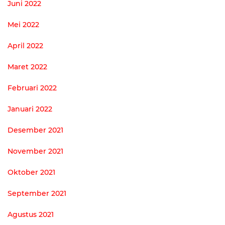
Juni 2022
Mei 2022
April 2022
Maret 2022
Februari 2022
Januari 2022
Desember 2021
November 2021
Oktober 2021
September 2021
Agustus 2021