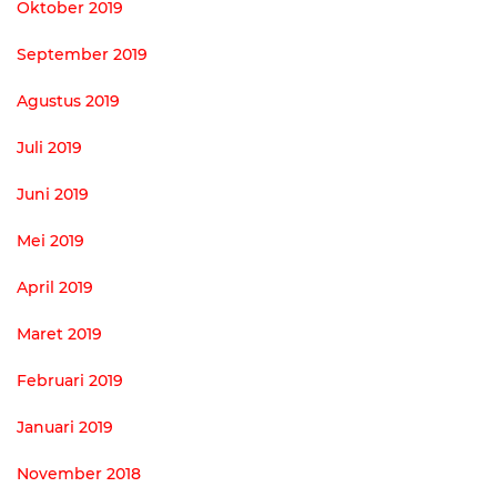
Oktober 2019
September 2019
Agustus 2019
Juli 2019
Juni 2019
Mei 2019
April 2019
Maret 2019
Februari 2019
Januari 2019
November 2018