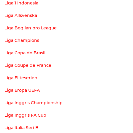
Liga 1 Indonesia
Liga Allsvenska
Liga Beglian pro League
Liga Champions
Liga Copa do Brasil
Liga Coupe de France
Liga Eliteserien
Liga Eropa UEFA
Liga Inggris Championship
Liga Inggris FA Cup
Liga Italia Seri B