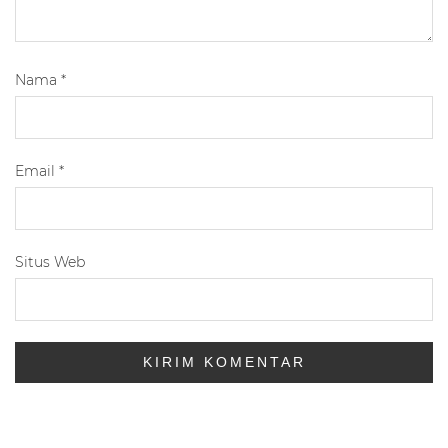
Nama
*
Email
*
Situs Web