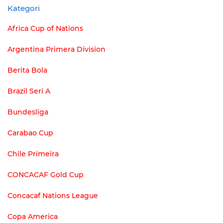
Kategori
Africa Cup of Nations
Argentina Primera Division
Berita Bola
Brazil Seri A
Bundesliga
Carabao Cup
Chile Primeira
CONCACAF Gold Cup
Concacaf Nations League
Copa America