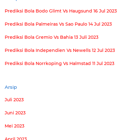
Prediksi Bola Bodo Glimt Vs Haugsund 16 Jul 2023
Prediksi Bola Palmeiras Vs Sao Paulo 14 Jul 2023
Prediksi Bola Gremio Vs Bahia 13 Juli 2023
Prediksi Bola Independien Vs Newells 12 Jul 2023
Prediksi Bola Norrkoping Vs Halmstad 11 Jul 2023
Arsip
Juli 2023
Juni 2023
Mei 2023
April 2023