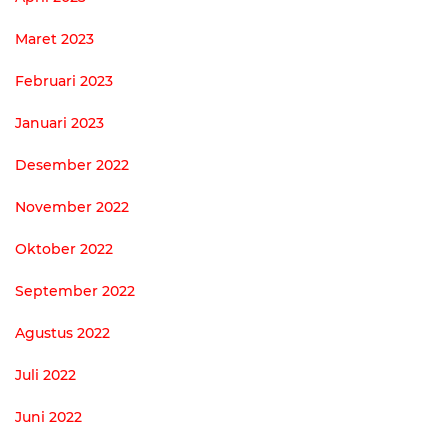
Maret 2023
Februari 2023
Januari 2023
Desember 2022
November 2022
Oktober 2022
September 2022
Agustus 2022
Juli 2022
Juni 2022