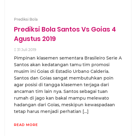
Prediksi Bola
Prediksi Bola Santos Vs Goias 4
Agustus 2019
31 Juli 2019
Pimpinan klasemen sementara Brasileiro Serie A
Santos akan kedatangan tamu tim promosi
musim ini Goias di Estadio Urbano Calderia.
Santos dan Goias sangat membutuhkan poin
agar posisi di tangga klasemen terjaga dari
ancaman tim lain nya. Santos sebagai tuan
rumah di jago kan bakal mampu melewato
hadangan dari Goias, meskipun kewaspadaan
tetap harus menjadi perhatian […]
READ MORE