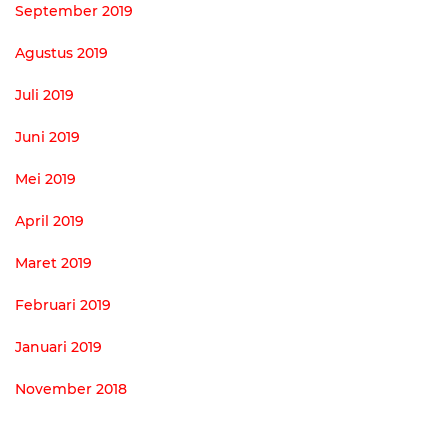
September 2019
Agustus 2019
Juli 2019
Juni 2019
Mei 2019
April 2019
Maret 2019
Februari 2019
Januari 2019
November 2018