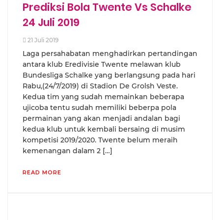
Prediksi Bola Twente Vs Schalke
24 Juli 2019
21 Juli 2019
Laga persahabatan menghadirkan pertandingan
antara klub Eredivisie Twente melawan klub
Bundesliga Schalke yang berlangsung pada hari
Rabu,(24/7/2019) di Stadion De Grolsh Veste.
Kedua tim yang sudah memainkan beberapa
ujicoba tentu sudah memiliki beberpa pola
permainan yang akan menjadi andalan bagi
kedua klub untuk kembali bersaing di musim
kompetisi 2019/2020. Twente belum meraih
kemenangan dalam 2 […]
READ MORE