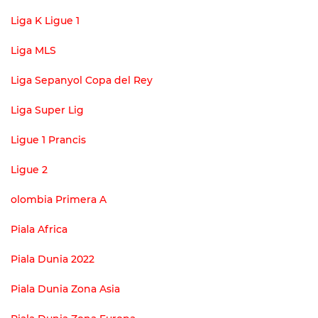
Liga K Ligue 1
Liga MLS
Liga Sepanyol Copa del Rey
Liga Super Lig
Ligue 1 Prancis
Ligue 2
olombia Primera A
Piala Africa
Piala Dunia 2022
Piala Dunia Zona Asia