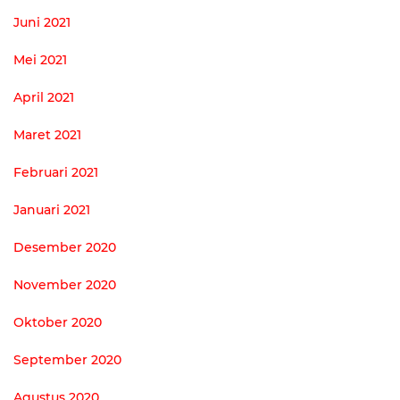
Juni 2021
Mei 2021
April 2021
Maret 2021
Februari 2021
Januari 2021
Desember 2020
November 2020
Oktober 2020
September 2020
Agustus 2020