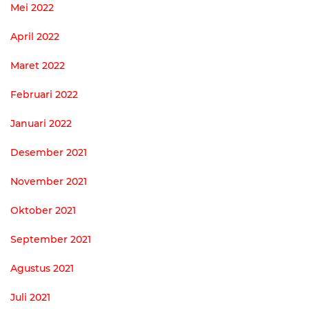
Mei 2022
April 2022
Maret 2022
Februari 2022
Januari 2022
Desember 2021
November 2021
Oktober 2021
September 2021
Agustus 2021
Juli 2021