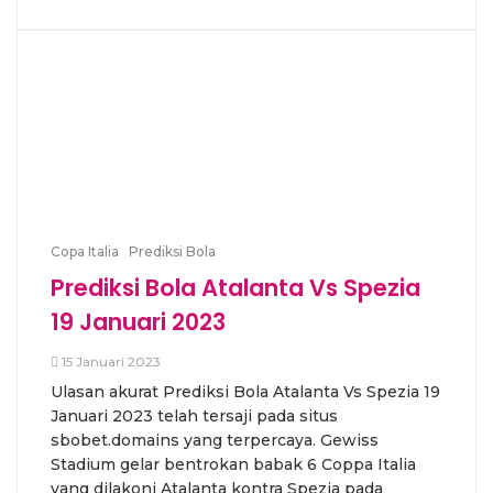
Copa Italia
Prediksi Bola
Prediksi Bola Atalanta Vs Spezia
19 Januari 2023
15 Januari 2023
Ulasan akurat Prediksi Bola Atalanta Vs Spezia 19
Januari 2023 telah tersaji pada situs
sbobet.domains yang terpercaya. Gewiss
Stadium gelar bentrokan babak 6 Coppa Italia
yang dilakoni Atalanta kontra Spezia pada