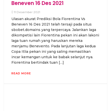
Beneven 16 Des 2021
11 Desember 2021
Ulasan akurat Prediksi Bola Fiorentina Vs
Beneven 16 Des 2021 telah tersaji pada situs
sbobet.domains yang terpercaya. Jalankan laga
dikompetisi lain Fiorentina pekan ini akan lakoni
laga tuan rumah yang haruskan mereka
menjamu Benevento. Pada lanjutan laga kedua
Copa Itlia pekan ini yang saling memastikan
incar kemangan untuk ke babak selanjut nya.
Fiorentina bertindak tuan […]
READ MORE