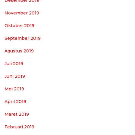
Desember 2019
November 2019
Oktober 2019
September 2019
Agustus 2019
Juli 2019
Juni 2019
Mei 2019
April 2019
Maret 2019
Februari 2019