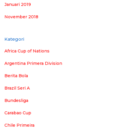
Januari 2019
November 2018
Kategori
Africa Cup of Nations
Argentina Primera Division
Berita Bola
Brazil Seri A
Bundesliga
Carabao Cup
Chile Primeira