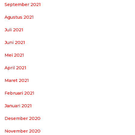
September 2021
Agustus 2021
Juli 2021
Juni 2021
Mei 2021
April 2021
Maret 2021
Februari 2021
Januari 2021
Desember 2020
November 2020