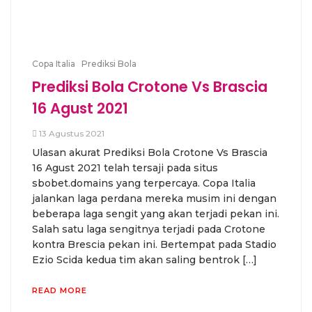
Copa Italia
Prediksi Bola
Prediksi Bola Crotone Vs Brascia
16 Agust 2021
13 Agustus 2021
Ulasan akurat Prediksi Bola Crotone Vs Brascia
16 Agust 2021 telah tersaji pada situs
sbobet.domains yang terpercaya. Copa Italia
jalankan laga perdana mereka musim ini dengan
beberapa laga sengit yang akan terjadi pekan ini.
Salah satu laga sengitnya terjadi pada Crotone
kontra Brescia pekan ini. Bertempat pada Stadio
Ezio Scida kedua tim akan saling bentrok […]
READ MORE