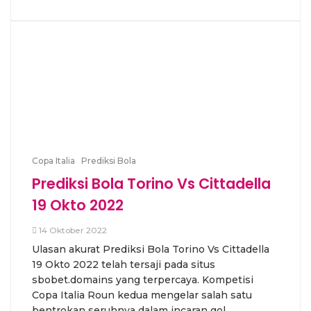
Copa Italia
Prediksi Bola
Prediksi Bola Torino Vs Cittadella
19 Okto 2022
14 Oktober 2022
Ulasan akurat Prediksi Bola Torino Vs Cittadella
19 Okto 2022 telah tersaji pada situs
sbobet.domains yang terpercaya. Kompetisi
Copa Italia Roun kedua mengelar salah satu
bentrokan seruhnya dalam incaran gol