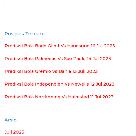
Pos-pos Terbaru
Prediksi Bola Bodo Glimt Vs Haugsund 16 Jul 2023
Prediksi Bola Palmeiras Vs Sao Paulo 14 Jul 2023
Prediksi Bola Gremio Vs Bahia 13 Juli 2023
Prediksi Bola Independien Vs Newells 12 Jul 2023
Prediksi Bola Norrkoping Vs Halmstad 11 Jul 2023
Arsip
Juli 2023