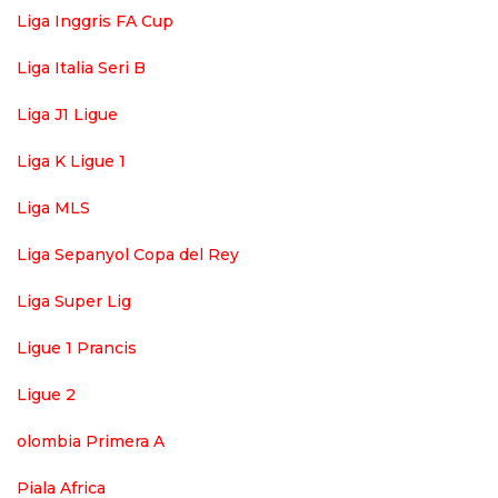
Liga Inggris FA Cup
Liga Italia Seri B
Liga J1 Ligue
Liga K Ligue 1
Liga MLS
Liga Sepanyol Copa del Rey
Liga Super Lig
Ligue 1 Prancis
Ligue 2
olombia Primera A
Piala Africa