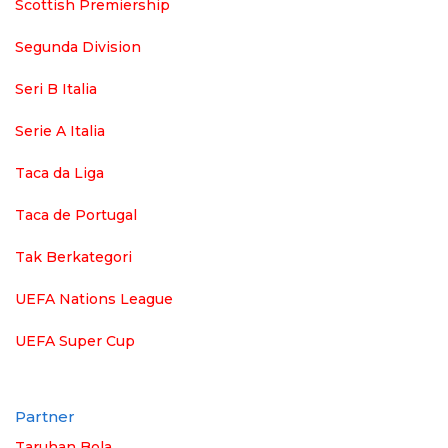
Scottish Premiership
Segunda Division
Seri B Italia
Serie A Italia
Taca da Liga
Taca de Portugal
Tak Berkategori
UEFA Nations League
UEFA Super Cup
Partner
Taruhan Bola