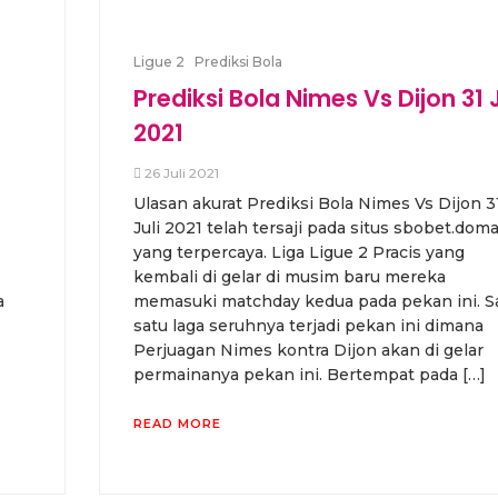
Ligue 2
Prediksi Bola
Prediksi Bola Nimes Vs Dijon 31 J
2021
26 Juli 2021
Ulasan akurat Prediksi Bola Nimes Vs Dijon 3
Juli 2021 telah tersaji pada situs sbobet.dom
yang terpercaya. Liga Ligue 2 Pracis yang
kembali di gelar di musim baru mereka
a
memasuki matchday kedua pada pekan ini. S
satu laga seruhnya terjadi pekan ini dimana
Perjuagan Nimes kontra Dijon akan di gelar
permainanya pekan ini. Bertempat pada […]
READ MORE