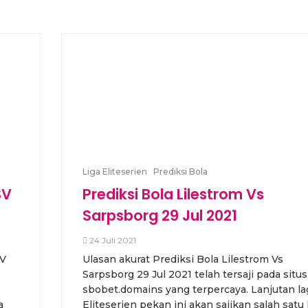
Liga Eliteserien
Prediksi Bola
SV
Prediksi Bola Lilestrom Vs
Sarpsborg 29 Jul 2021
24 Juli 2021
SV
Ulasan akurat Prediksi Bola Lilestrom Vs
Sarpsborg 29 Jul 2021 telah tersaji pada situs
sbobet.domains yang terpercaya. Lanjutan la
a
Eliteserien pekan ini akan sajikan salah satu 