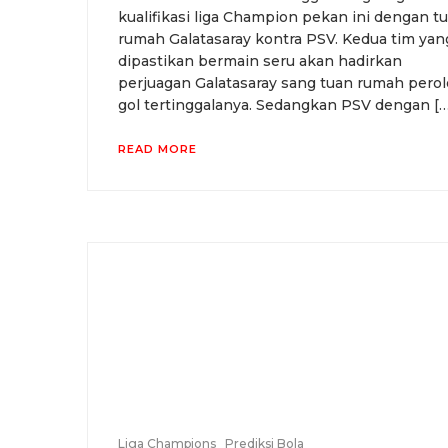
kualifikasi liga Champion pekan ini dengan t
rumah Galatasaray kontra PSV. Kedua tim yan
dipastikan bermain seru akan hadirkan
perjuagan Galatasaray sang tuan rumah pero
gol tertinggalanya. Sedangkan PSV dengan […
READ MORE
Liga Champions
Prediksi Bola