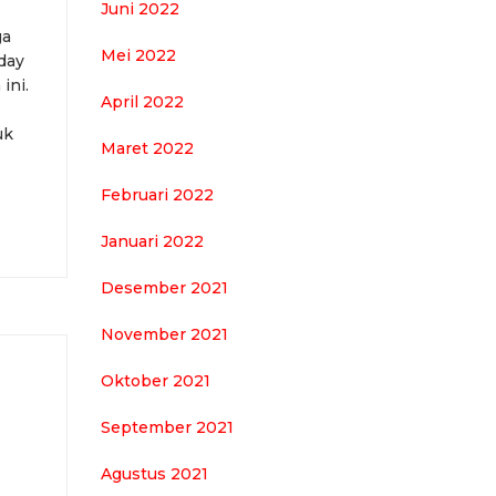
Juni 2022
ga
Mei 2022
day
ini.
April 2022
uk
Maret 2022
Februari 2022
Januari 2022
Desember 2021
November 2021
Oktober 2021
September 2021
Agustus 2021