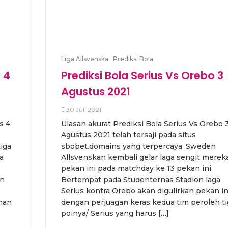
Liga Allsvenska
Prediksi Bola
 4
Prediksi Bola Serius Vs Orebo 3
Agustus 2021
30 Juli 2021
s 4
Ulasan akurat Prediksi Bola Serius Vs Orebo 
Agustus 2021 telah tersaji pada situs
iga
sbobet.domains yang terpercaya. Sweden
a
Allsvenskan kembali gelar laga sengit merek
pekan ini pada matchday ke 13 pekan ini
nn
Bertempat pada Studenternas Stadion laga
Serius kontra Orebo akan digulirkan pekan in
han
dengan perjuagan keras kedua tim peroleh ti
poinya/ Serius yang harus […]