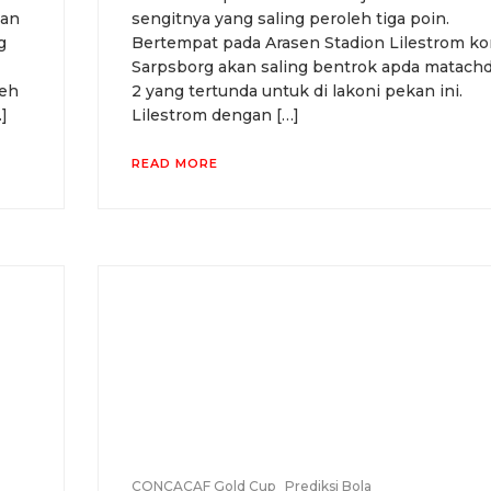
uan
sengitnya yang saling peroleh tiga poin.
g
Bertempat pada Arasen Stadion Lilestrom ko
Sarpsborg akan saling bentrok apda matach
leh
2 yang tertunda untuk di lakoni pekan ini.
]
Lilestrom dengan […]
READ MORE
CONCACAF Gold Cup
Prediksi Bola