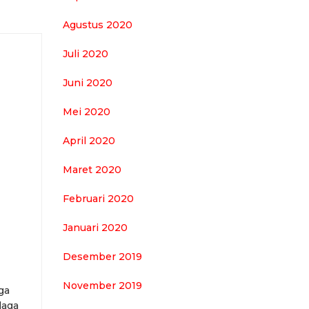
Agustus 2020
Juli 2020
Juni 2020
Mei 2020
April 2020
Maret 2020
Februari 2020
Januari 2020
Desember 2019
November 2019
ga
laga