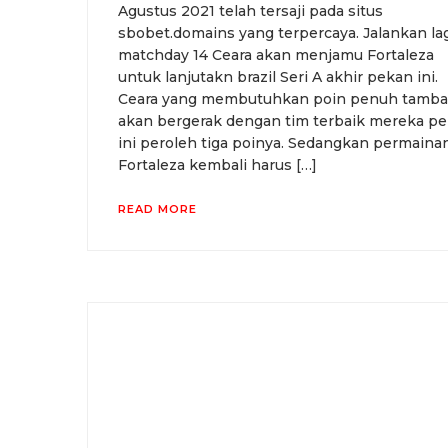
Agustus 2021 telah tersaji pada situs
sbobet.domains yang terpercaya. Jalankan la
matchday 14 Ceara akan menjamu Fortaleza
untuk lanjutakn brazil Seri A akhir pekan ini.
Ceara yang membutuhkan poin penuh tamb
akan bergerak dengan tim terbaik mereka p
ini peroleh tiga poinya. Sedangkan permaina
Fortaleza kembali harus […]
READ MORE