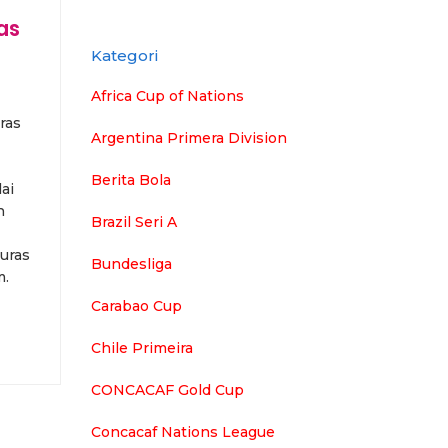
as
Kategori
Africa Cup of Nations
ras
Argentina Primera Division
Berita Bola
ai
n
Brazil Seri A
uras
Bundesliga
m.
Carabao Cup
Chile Primeira
CONCACAF Gold Cup
Concacaf Nations League