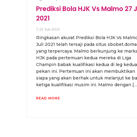
Prediksi Bola HJK Vs Malmo 27 J
2021
23 Juli 2021
Ringkasan akurat Prediksi Bola HJK Vs Malm
Juli 2021 telah tersaji pada situs sbobet.doma
yang terpercaya. Malmo berkunjung ke mark
HJK pada pertemuan kedua mereka di Liga
Champin babak kualifikasi kedua di leg kedua
pekan ini. Pertemuan ini akan membuktikan
siapa yang akan berhak untuk melanjut ke b
ketiga kualifikasi musim ini. Malmo dengan […
READ MORE