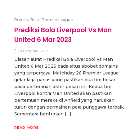
Prediksi Bola
Premier League
Prediksi Bola Liverpool Vs Man
United 6 Mar 2023
28 Februari 2023
Ulasan aurat Prediksi Bola Liverpool Vs Man
United 6 Mar 2023 pada situs sbobet.domains
yang terpercaya. Matchday 26 Premier League
gelar laga panas yang pastikan dua tim besar
pada pertemuan akhir pekan ini. Kedua tim
Liverpool kontra Man United akan pastikan
pertemuan mereka di Anfield yang haruskan
turun dengan permainan para punggawa terbaik.
Sementara bentrokan […]
READ MORE