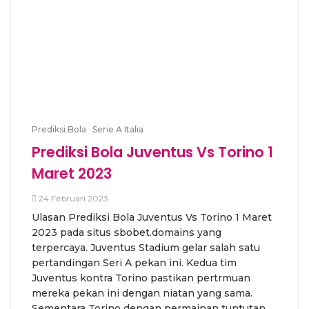
Prediksi Bola
Serie A Italia
Prediksi Bola Juventus Vs Torino 1
Maret 2023
24 Februari 2023
Ulasan Prediksi Bola Juventus Vs Torino 1 Maret
2023 pada situs sbobet.domains yang
terpercaya. Juventus Stadium gelar salah satu
pertandingan Seri A pekan ini. Kedua tim
Juventus kontra Torino pastikan pertrmuan
mereka pekan ini dengan niatan yang sama.
Sementara Torino dengan permainan tuntutan