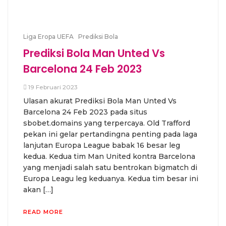
Liga Eropa UEFA
Prediksi Bola
Prediksi Bola Man Unted Vs
Barcelona 24 Feb 2023
19 Februari 2023
Ulasan akurat Prediksi Bola Man Unted Vs
Barcelona 24 Feb 2023 pada situs
sbobet.domains yang terpercaya. Old Trafford
pekan ini gelar pertandingna penting pada laga
lanjutan Europa League babak 16 besar leg
kedua. Kedua tim Man United kontra Barcelona
yang menjadi salah satu bentrokan bigmatch di
Europa Leagu leg keduanya. Kedua tim besar ini
akan […]
READ MORE