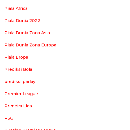
Piala Africa
Piala Dunia 2022
Piala Dunia Zona Asia
Piala Dunia Zona Europa
Piala Eropa
Prediksi Bola
prediksi parlay
Premier League
Primeira Liga
PSG