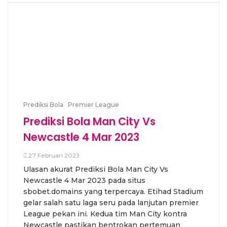
Prediksi Bola
Premier League
Prediksi Bola Man City Vs
Newcastle 4 Mar 2023
27 Februari 2023
Ulasan akurat Prediksi Bola Man City Vs
Newcastle 4 Mar 2023 pada situs
sbobet.domains yang terpercaya. Etihad Stadium
gelar salah satu laga seru pada lanjutan premier
League pekan ini. Kedua tim Man City kontra
Newcastle pastikan bentrokan pertemuan