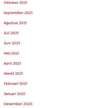
Oktober 2021
September 2021
Agustus 2021
Juli 2021
Juni 2021
Mei 2021
April 2021
Maret 2021
Februari 2021
Januari 2021
Desember 2020