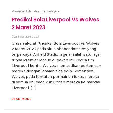
Prediksi Bola
Premier League
Prediksi Bola Liverpool Vs Wolves
2 Maret 2023
25 Februari 2023
Ulasan akurat Prediksi Bola Liverpool Vs Wolves
2 Maret 2023 pada situs sbobet.domains yang
terpercaya. Anfield Stadium gelar salah satu laga
tunda Premier league di pekan ini. Kedua tim
Liverpool kontra Wolves memastikan pertemuan
mereka dengan icnaran tiga poin. Sementara
Wolves pada tuntutan permainan fokus mereka
di semua lini pada kunjungan mereka ke markas
Liverpool. […]
READ MORE