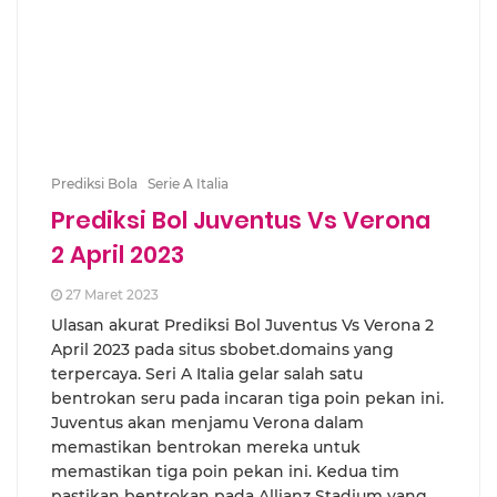
Prediksi Bola
Serie A Italia
Prediksi Bol Juventus Vs Verona
2 April 2023
27 Maret 2023
Ulasan akurat Prediksi Bol Juventus Vs Verona 2
April 2023 pada situs sbobet.domains yang
terpercaya. Seri A Italia gelar salah satu
bentrokan seru pada incaran tiga poin pekan ini.
Juventus akan menjamu Verona dalam
memastikan bentrokan mereka untuk
memastikan tiga poin pekan ini. Kedua tim
pastikan bentrokan pada Allianz Stadium yang