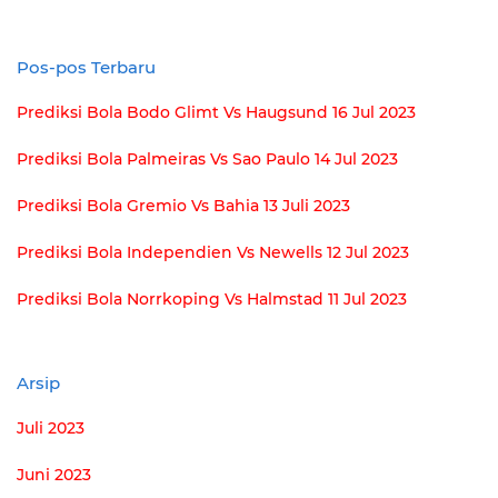
Pos-pos Terbaru
Prediksi Bola Bodo Glimt Vs Haugsund 16 Jul 2023
Prediksi Bola Palmeiras Vs Sao Paulo 14 Jul 2023
Prediksi Bola Gremio Vs Bahia 13 Juli 2023
Prediksi Bola Independien Vs Newells 12 Jul 2023
Prediksi Bola Norrkoping Vs Halmstad 11 Jul 2023
Arsip
Juli 2023
Juni 2023