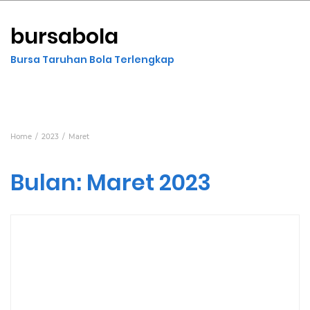
bursabola
Bursa Taruhan Bola Terlengkap
Home
2023
Maret
Bulan:
Maret 2023