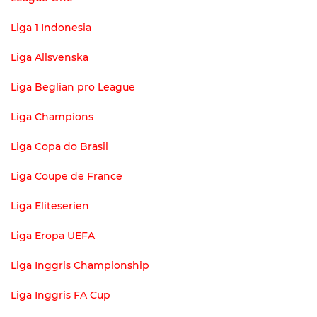
Liga 1 Indonesia
Liga Allsvenska
Liga Beglian pro League
Liga Champions
Liga Copa do Brasil
Liga Coupe de France
Liga Eliteserien
Liga Eropa UEFA
Liga Inggris Championship
Liga Inggris FA Cup