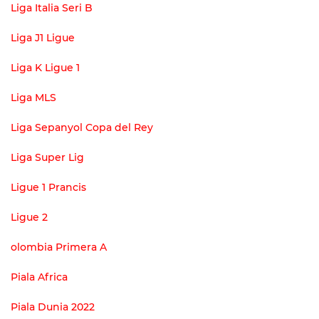
Liga Italia Seri B
Liga J1 Ligue
Liga K Ligue 1
Liga MLS
Liga Sepanyol Copa del Rey
Liga Super Lig
Ligue 1 Prancis
Ligue 2
olombia Primera A
Piala Africa
Piala Dunia 2022