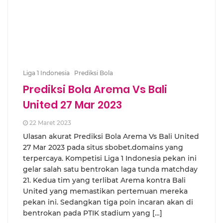
Liga 1 Indonesia
Prediksi Bola
Prediksi Bola Arema Vs Bali
United 27 Mar 2023
22 Maret 2023
Ulasan akurat Prediksi Bola Arema Vs Bali United
27 Mar 2023 pada situs sbobet.domains yang
terpercaya. Kompetisi Liga 1 Indonesia pekan ini
gelar salah satu bentrokan laga tunda matchday
21. Kedua tim yang terlibat Arema kontra Bali
United yang memastikan pertemuan mereka
pekan ini. Sedangkan tiga poin incaran akan di
bentrokan pada PTIK stadium yang […]