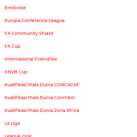
Eredivisie
Europa Conference League
FA Community Shield
FA Cup
Internasional Friendlies
KNVB Cup
Kualifikasi Piala Dunia CONCACAF
Kualifikasi Piala Dunia Conmbol
Kualifikasi Piala Dunia Zona Africa
La Liga
League One