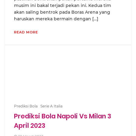
musim ini bakal terjadi pekan ini. Kedua tim
akan saling bentrok pada Boras Arena yang
haruskan mereka bermain dengan […]
READ MORE
Prediksi Bola
Serie A Italia
Prediksi Bola Napoli Vs Milan 3
April 2023