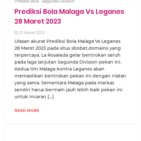
Prediksi Bola
Segunda Division
Prediksi Bola Malaga Vs Leganes
28 Maret 2023
23 Maret 2023
Ulasan akurat Prediksi Bola Malaga Vs Leganes
28 Maret 2023 pada situs sbobet.domains yang
terpercaya. La Rosaleda gelar bentrokan seruh
pada laga lanjutan Segunda Division pekan ini.
Kedua tim Malaga kontra Leganes akan
memastikan bentrokan pekan ini dengan niatan
yang sama. Sementara Malaga pada markas
sendiri harus bermain jauh lebih baik pekan ini
untuk incaran […]
READ MORE