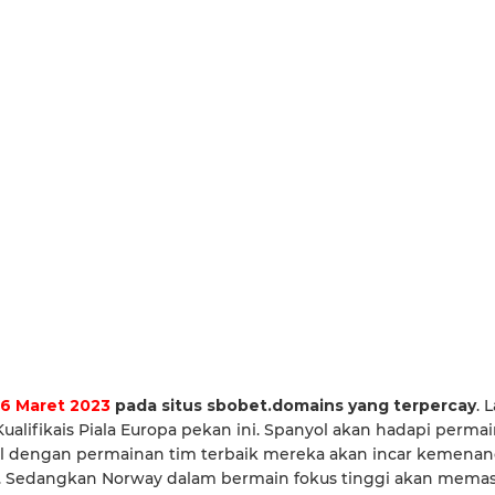
26 Maret 2023
pada situs sbobet.domains yang terpercay
. 
ualifikais Piala Europa pekan ini. Spanyol akan hadapi perma
ol dengan permainan tim terbaik mereka akan incar kemena
. Sedangkan Norway dalam bermain fokus tinggi akan memas