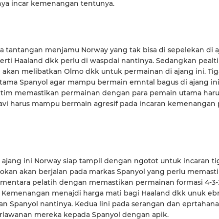
nya incar kemenangan tentunya.
 tantangan menjamu Norway yang tak bisa di sepelekan di aj
ti Haaland dkk perlu di waspdai nantinya. Sedangkan pealt
akan melibatkan Olmo dkk untuk permainan di ajang ini. Tig
tama Spanyol agar mampu bermain emntal bagus di ajang in
ma tim memastikan permainan dengan para pemain utama haru
avi harus mampu bermain agresif pada incaran kemenangan 
ajang ini Norway siap tampil dengan ngotot untuk incaran ti
kan akan berjalan pada markas Spanyol yang perlu memast
ementara pelatih dengan memastikan permainan formasi 4-3-
. Kemenangan menajdi harga mati bagi Haaland dkk unuk eb
n Spanyol nantinya. Kedua lini pada serangan dan eprtahan
erlawanan mereka kepada Spanyol dengan apik.