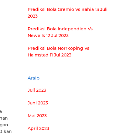
Prediksi Bola Gremio Vs Bahia 13 Juli
2023
Prediksi Bola Independien Vs
Newells 12 Jul 2023
Prediksi Bola Norrkoping Vs
Halmstad 11 Jul 2023
Arsip
Juli 2023
Juni 2023
La
Mei 2023
inan
ngan
April 2023
tikan