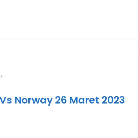
23
 Vs Norway 26 Maret 2023