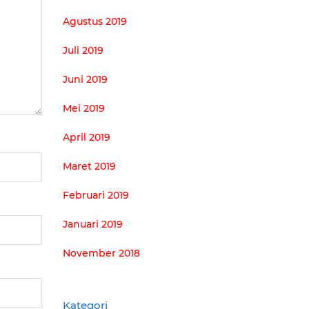
Agustus 2019
Juli 2019
Juni 2019
Mei 2019
April 2019
Maret 2019
Februari 2019
Januari 2019
November 2018
Kategori