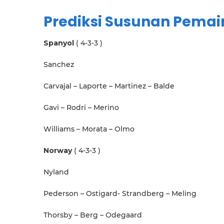
Prediksi Susunan Pemai
Spanyol
( 4-3-3 )
Sanchez
Carvajal – Laporte – Martinez – Balde
Gavi – Rodri – Merino
Williams – Morata – Olmo
Norway
( 4-3-3 )
Nyland
Pederson – Ostigard- Strandberg – Meling
Thorsby – Berg – Odegaard