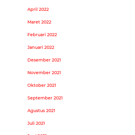
April 2022
Maret 2022
Februari 2022
Januari 2022
Desember 2021
November 2021
Oktober 2021
September 2021
Agustus 2021
Juli 2021