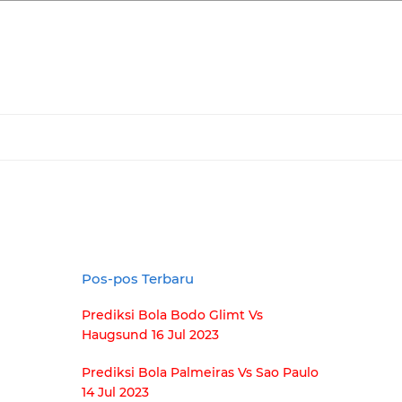
Pos-pos Terbaru
Prediksi Bola Bodo Glimt Vs
Haugsund 16 Jul 2023
Prediksi Bola Palmeiras Vs Sao Paulo
14 Jul 2023