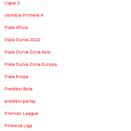
Ligue 2
olombia Primera A
Piala Africa
Piala Dunia 2022
Piala Dunia Zona Asia
Piala Dunia Zona Europa
Piala Eropa
Prediksi Bola
prediksi parlay
Premier League
Primeira Liga