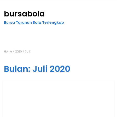
bursabola
Bursa Taruhan Bola Terlengkap
Home
2020
Juli
Bulan:
Juli 2020