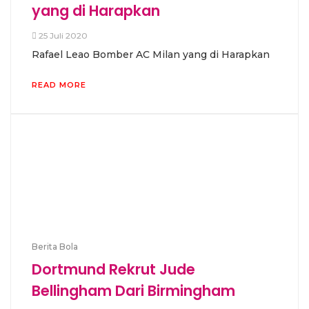
yang di Harapkan
25 Juli 2020
Rafael Leao Bomber AC Milan yang di Harapkan
READ MORE
Berita Bola
Dortmund Rekrut Jude
Bellingham Dari Birmingham