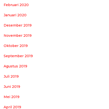
Februari 2020
Januari 2020
Desember 2019
November 2019
Oktober 2019
September 2019
Agustus 2019
Juli 2019
Juni 2019
Mei 2019
April 2019