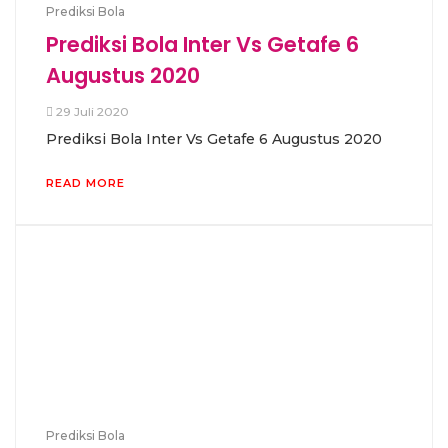
Prediksi Bola
Prediksi Bola Inter Vs Getafe 6
Augustus 2020
29 Juli 2020
Prediksi Bola Inter Vs Getafe 6 Augustus 2020
READ MORE
Prediksi Bola