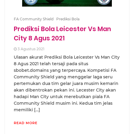
FA Community Shield
Prediksi Bola
Prediksi Bola Leicester Vs Man
City 8 Agus 2021
3 Agustus 2021
Ulasan akurat Prediksi Bola Leicester Vs Man City
8 Agus 2021 telah tersaji pada situs
sbobet.domains yang terpercaya. Kompetisi FA
Community Shield yang menggelar laga seru
pertemukan dua tim gelar juara musim kemarin
akan dibentrokan pekan ini. Lecester City akan
hadapi Man City untuk merebutkan piala FA
Community Shield musim ini. Kedua tim jelas
memiliki […]
READ MORE