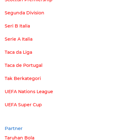
Segunda Division
Seri B Italia
Serie A Italia
Taca da Liga
Taca de Portugal
Tak Berkategori
UEFA Nations League
UEFA Super Cup
Partner
Taruhan Bola