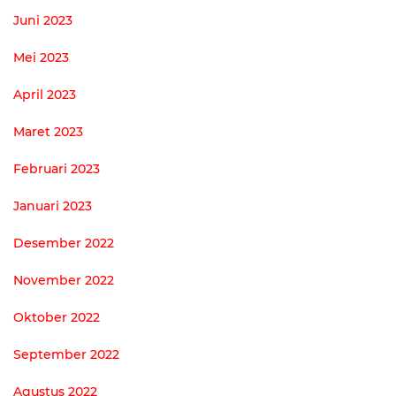
Juni 2023
Mei 2023
April 2023
Maret 2023
Februari 2023
Januari 2023
Desember 2022
November 2022
Oktober 2022
September 2022
Agustus 2022