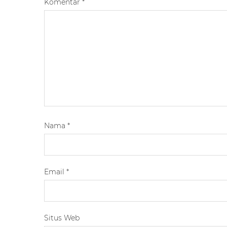
Komentar
*
Nama
*
Email
*
Situs Web