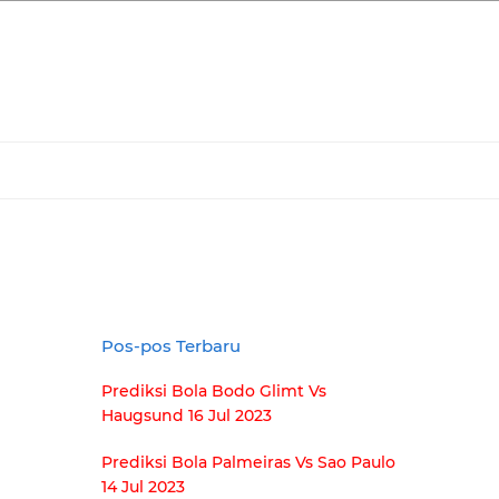
Pos-pos Terbaru
Prediksi Bola Bodo Glimt Vs
Haugsund 16 Jul 2023
Prediksi Bola Palmeiras Vs Sao Paulo
14 Jul 2023