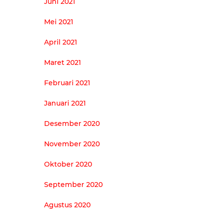
Juni 2021
Mei 2021
April 2021
Maret 2021
Februari 2021
Januari 2021
Desember 2020
November 2020
Oktober 2020
September 2020
Agustus 2020