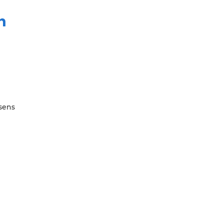
n
sens