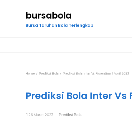
bursabola
Bursa Taruhan Bola Terlengkap
Home
Prediksi Bola
Prediksi Bola Inter Vs Fiorentina 1 April 2023
Prediksi Bola Inter Vs 
26 Maret 2023
Prediksi Bola