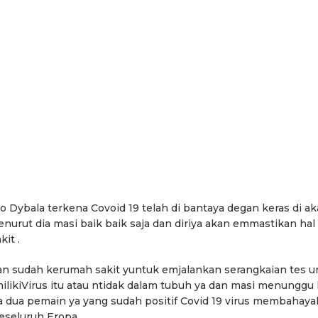
Dybala terkena Covoid 19 telah di bantaya degan keras di a
nurut dia masi baik baik saja dan diriya akan emmastikan hal 
it .
dan sudah kerumah sakit yuntuk emjalankan serangkaian tes u
likiVirus itu atau ntidak dalam tubuh ya dan masi menunggu 
a dua pemain ya yang sudah positif Covid 19 virus membahay
eseluruh Eropa .