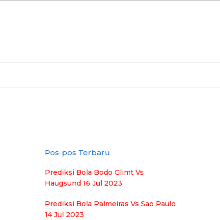
Pos-pos Terbaru
Prediksi Bola Bodo Glimt Vs
Haugsund 16 Jul 2023
Prediksi Bola Palmeiras Vs Sao Paulo
14 Jul 2023