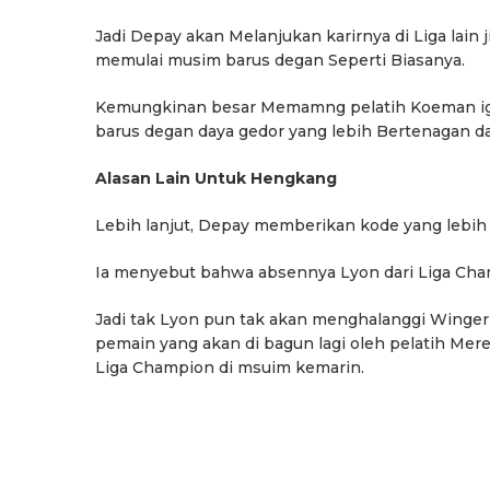
Jadi Depay akan Melanjukan karirnya di Liga lain 
memulai musim barus degan Seperti Biasanya.
Kemungkinan besar Memamng pelatih Koeman ig
barus degan daya gedor yang lebih Bertenagan 
Alasan Lain Untuk Hengkang
Lebih lanjut, Depay memberikan kode yang lebih
Ia menyebut bahwa absennya Lyon dari Liga Cha
Jadi tak Lyon pun tak akan menghalanggi Winger
pemain yang akan di bagun lagi oleh pelatih M
Liga Champion di msuim kemarin.