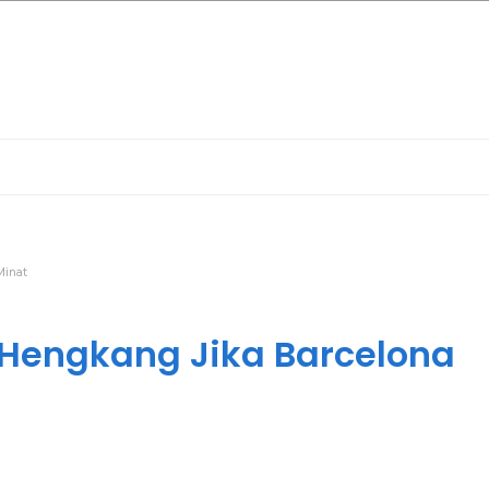
Minat
Hengkang Jika Barcelona