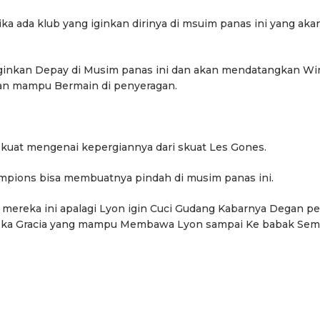
jika ada klub yang iginkan dirinya di msuim panas ini yang aka
inkan Depay di Musim panas ini dan akan mendatangkan Wi
dan mampu Bermain di penyeragan.
 kuat mengenai kepergiannya dari skuat Les Gones.
mpions bisa membuatnya pindah di musim panas ini.
 mereka ini apalagi Lyon igin Cuci Gudang Kabarnya Degan p
ereka Gracia yang mampu Membawa Lyon sampai Ke babak Semi