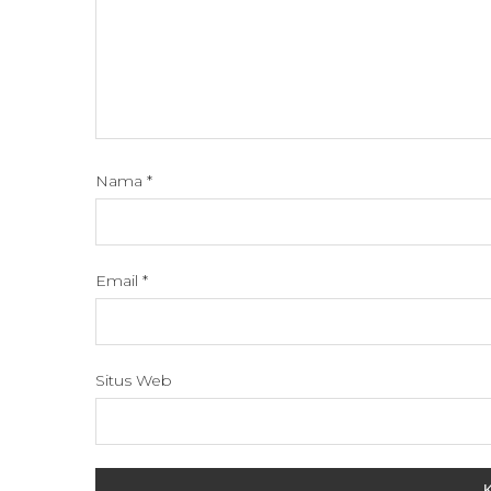
Nama
*
Email
*
Situs Web