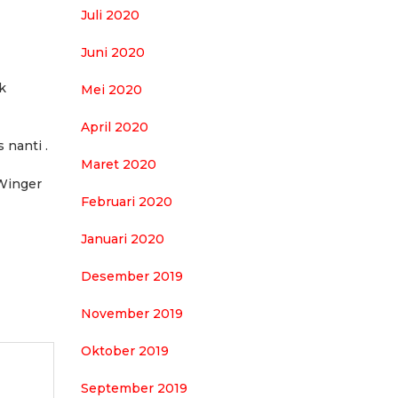
Juli 2020
Juni 2020
k
Mei 2020
April 2020
 nanti .
Maret 2020
 Winger
Februari 2020
Januari 2020
Desember 2019
November 2019
Oktober 2019
September 2019