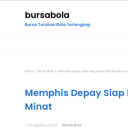
bursabola
Bursa Taruhan Bola Terlengkap
Home
Berita Bola
Memphis Depay Siap Hengkang Jika Barcelona 
Memphis Depay Siap 
Minat
29 Agustus 2020
Berita Bola