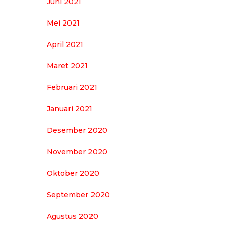
Juni 2021
Mei 2021
April 2021
Maret 2021
Februari 2021
Januari 2021
Desember 2020
November 2020
Oktober 2020
September 2020
Agustus 2020