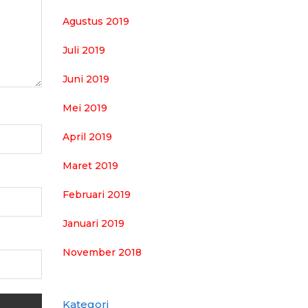
Agustus 2019
Juli 2019
Juni 2019
Mei 2019
April 2019
Maret 2019
Februari 2019
Januari 2019
November 2018
Kategori