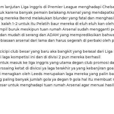
m lanjutan Liga inggris di Premier League menghadapi Chelse
ruk karena banyak pemain belakang Arsenal yang mendapatk
ng mereka Bernd melakukan blunder yang fatal dan menghasi
kalah 1-2 untuk itu Pelatih baur mereka di eluh eluh kan oleh
mpil buruk meskipun tuan rumah Arsenal sudah mengganti pe
h dan mudah di serang dan ADAM yang memprediksikan bahwa 
asaan arsenal dari lama dan harus segerah di perbaki oleh pe
cicipi club besar yang baru aka bangkit yang berasal dari Liga
aga kompetisi ini dan di divisi 2 pun mereka berhasil
ntuk masuk ke liga inggris yang utama degan club promosi d
saing ketat di divicsi ya laga terakhir ya yang kebanjiran goa
i menagkan oleh Leeds merupakan laga mereka yang palin b
g paling banyak jumlah gola ya degan 9 gola hal itu membuat
besar untuk menghadapi tuan rumah Arsenal agar menuai hasil