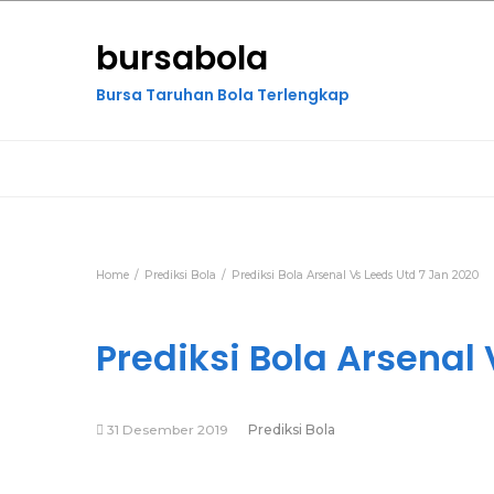
bursabola
Bursa Taruhan Bola Terlengkap
Home
Prediksi Bola
Prediksi Bola Arsenal Vs Leeds Utd 7 Jan 2020
Prediksi Bola Arsenal
31 Desember 2019
Prediksi Bola