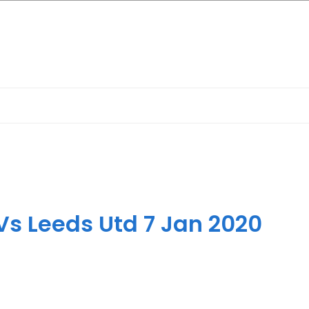
 Vs Leeds Utd 7 Jan 2020