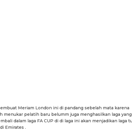
membuat Meriam London ini di pandang sebelah mata karena
h menukar pelatih baru belumm juga menghasilkan laga yang
bali dalam laga FA CUP di di laga ini akan menjadikan laga t
i Emirates .