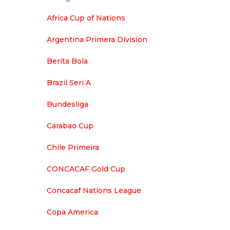
Africa Cup of Nations
Argentina Primera Division
Berita Bola
Brazil Seri A
Bundesliga
Carabao Cup
Chile Primeira
CONCACAF Gold Cup
Concacaf Nations League
Copa America