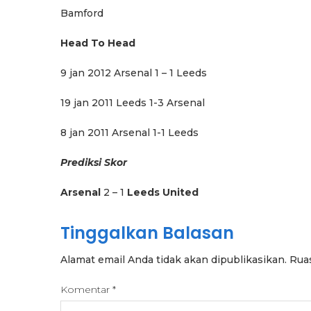
Bamford
Head To Head
9 jan 2012 Arsenal 1 – 1 Leeds
19 jan 2011 Leeds 1-3 Arsenal
8 jan 2011 Arsenal 1-1 Leeds
Prediksi Skor
Arsenal
2 – 1
Leeds United
Tinggalkan Balasan
Alamat email Anda tidak akan dipublikasikan.
Ruas
Komentar
*