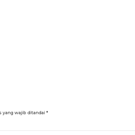
 yang wajib ditandai
*