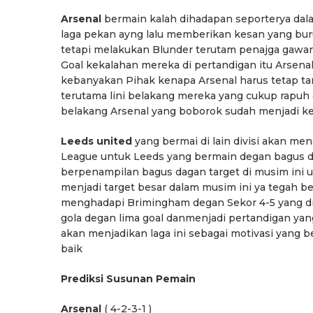
Arsenal
bermain kalah dihadapan seporterya dala
laga pekan ayng lalu memberikan kesan yang bu
tetapi melakukan Blunder terutam penajga gawa
Goal kekalahan mereka di pertandigan itu Arsenal 
kebanyakan Pihak kenapa Arsenal harus tetap ta
terutama lini belakang mereka yang cukup rapu
belakang Arsenal yang boborok sudah menjadi kebi
Leeds united
yang bermai di lain divisi akan men
League untuk Leeds yang bermain degan bagus di l
berpenampilan bagus dagan target di musim ini u
menjadi target besar dalam musim ini ya tegah bers
menghadapi Brimingham degan Sekor 4-5 yang d
gola degan lima goal danmenjadi pertandigan yan
akan menjadikan laga ini sebagai motivasi yang 
baik
Prediksi Susunan Pemain
Arsenal
( 4-2-3-1 )