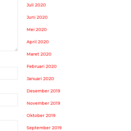
Juli 2020
Juni 2020
Mei 2020
April 2020
Maret 2020
Februari 2020
Januari 2020
Desember 2019
November 2019
Oktober 2019
September 2019