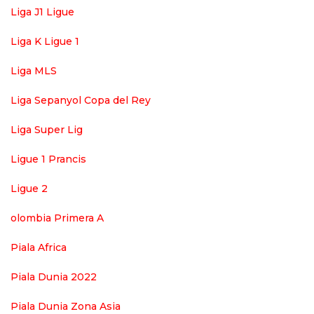
Liga J1 Ligue
Liga K Ligue 1
Liga MLS
Liga Sepanyol Copa del Rey
Liga Super Lig
Ligue 1 Prancis
Ligue 2
olombia Primera A
Piala Africa
Piala Dunia 2022
Piala Dunia Zona Asia