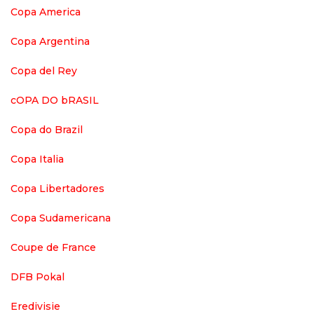
Copa America
Copa Argentina
Copa del Rey
cOPA DO bRASIL
Copa do Brazil
Copa Italia
Copa Libertadores
Copa Sudamericana
Coupe de France
DFB Pokal
Eredivisie