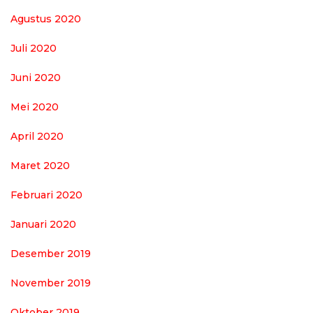
Agustus 2020
Juli 2020
Juni 2020
Mei 2020
April 2020
Maret 2020
Februari 2020
Januari 2020
Desember 2019
November 2019
Oktober 2019