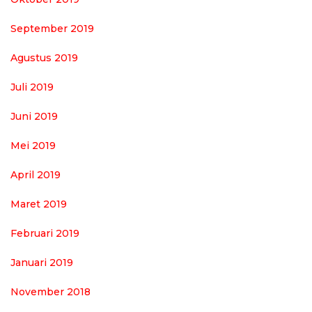
September 2019
Agustus 2019
Juli 2019
Juni 2019
Mei 2019
April 2019
Maret 2019
Februari 2019
Januari 2019
November 2018