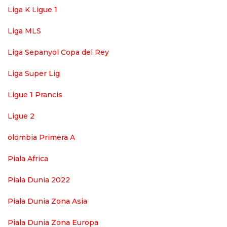
Liga K Ligue 1
Liga MLS
Liga Sepanyol Copa del Rey
Liga Super Lig
Ligue 1 Prancis
Ligue 2
olombia Primera A
Piala Africa
Piala Dunia 2022
Piala Dunia Zona Asia
Piala Dunia Zona Europa