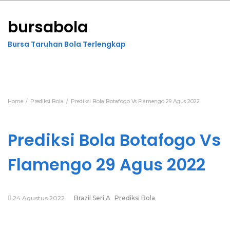
bursabola
Bursa Taruhan Bola Terlengkap
Home
Prediksi Bola
Prediksi Bola Botafogo Vs Flamengo 29 Agus 2022
Prediksi Bola Botafogo Vs
Flamengo 29 Agus 2022
24 Agustus 2022
Brazil Seri A
Prediksi Bola