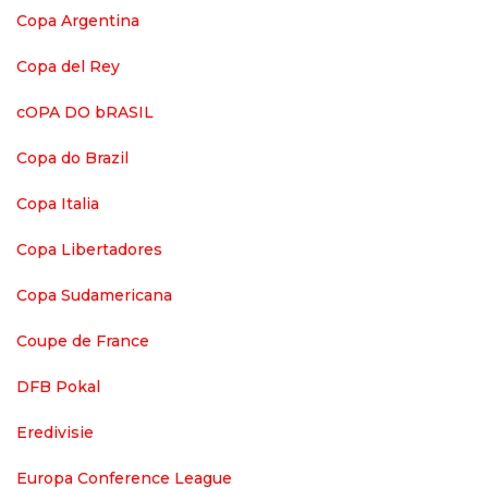
Copa Argentina
Copa del Rey
cOPA DO bRASIL
Copa do Brazil
Copa Italia
Copa Libertadores
Copa Sudamericana
Coupe de France
DFB Pokal
Eredivisie
Europa Conference League