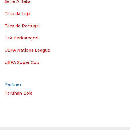
Serie A Italia
Taca da Liga
Taca de Portugal
Tak Berkategori
UEFA Nations League
UEFA Super Cup
Partner
Taruhan Bola