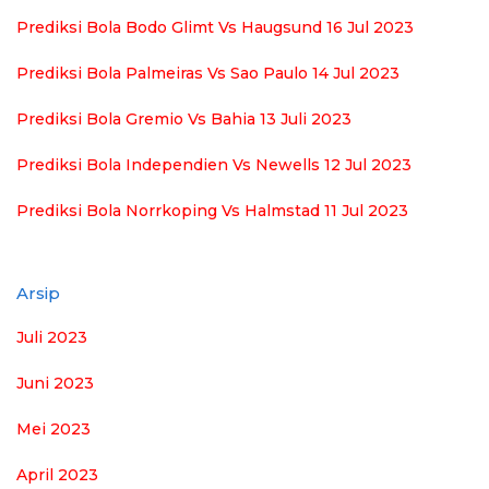
Prediksi Bola Bodo Glimt Vs Haugsund 16 Jul 2023
Prediksi Bola Palmeiras Vs Sao Paulo 14 Jul 2023
Prediksi Bola Gremio Vs Bahia 13 Juli 2023
Prediksi Bola Independien Vs Newells 12 Jul 2023
Prediksi Bola Norrkoping Vs Halmstad 11 Jul 2023
Arsip
Juli 2023
Juni 2023
Mei 2023
April 2023