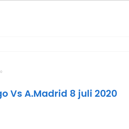
20
go Vs A.Madrid 8 juli 2020