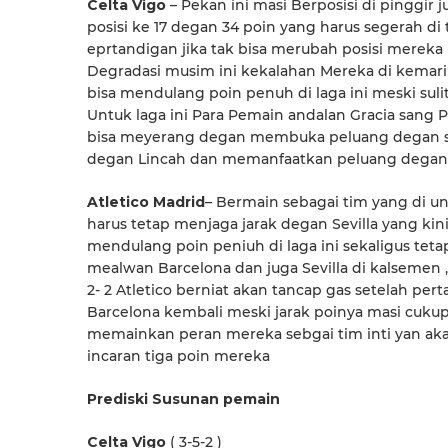
Celta Vigo
– Pekan ini masi Berposisi di pinggi
posisi ke 17 degan 34 poin yang harus segerah di
eprtandigan jika tak bisa merubah posisi merek
Degradasi musim ini kekalahan Mereka di kemarin
bisa mendulang poin penuh di laga ini meski suli
Untuk laga ini Para Pemain andalan Gracia sang 
bisa meyerang degan membuka peluang degan se
degan Lincah dan memanfaatkan peluang degan 
Atletico Madrid
– Bermain sebagai tim yang di un
harus tetap menjaga jarak degan Sevilla yang ki
mendulang poin peniuh di laga ini sekaligus teta
mealwan Barcelona dan juga Sevilla di kalsemen
2- 2 Atletico berniat akan tancap gas setelah 
Barcelona kembali meski jarak poinya masi cukup
memainkan peran mereka sebgai tim inti yan ak
incaran tiga poin mereka
Prediski Susunan pemain
Celta Vigo
( 3-5-2 )