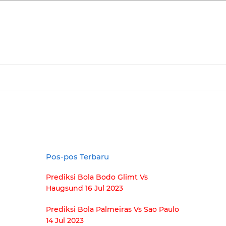
Pos-pos Terbaru
Prediksi Bola Bodo Glimt Vs
Haugsund 16 Jul 2023
Prediksi Bola Palmeiras Vs Sao Paulo
14 Jul 2023