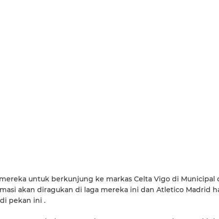
 mereka untuk berkunjung ke markas Celta Vigo di Municipal 
masi akan diragukan di laga mereka ini dan Atletico Madrid h
i pekan ini .