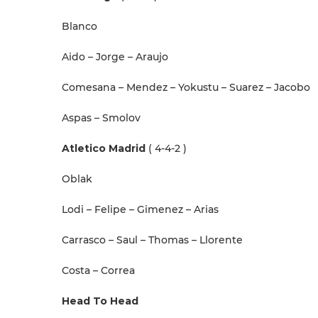
Blanco
Aido – Jorge – Araujo
Comesana – Mendez – Yokustu – Suarez – Jacobo
Aspas – Smolov
Atletico Madrid
( 4-4-2 )
Oblak
Lodi – Felipe – Gimenez – Arias
Carrasco – Saul – Thomas – Llorente
Costa – Correa
Head To Head