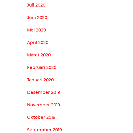
Juli 2020
Juni 2020
Mei 2020
April 2020
Maret 2020
Februari 2020
Januari 2020
Desember 2019
November 2019
Oktober 2019
September 2019