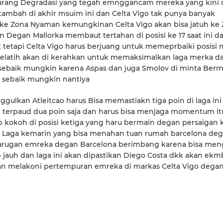
r jurang Degradasi yang tegah emnggancam mereka yang kini 
 tambah di akhir msuim ini dan Celta Vigo tak punya banyak
a ke Zona Nyaman kemungkinan Celta Vigo akan bisa jatuh ke
 Degan Mallorka membaut tertahan di posisi ke 17 saat ini d
t tetapi Celta Vigo harus berjuang untuk memeprbaiki posisi 
Pelatih akan di kerahkan untuk memaksimalkan laga merka da
baik mungkin karena Aspas dan juga Smolov di minta Berm
sebaik mungkin nantiya
ggulkan Atleitcao harus Bisa memastiakn tiga poin di laga ini
ni terpaud dua poin saja dan harus bisa menjaga momentum i
p kokoh di posisi ketiga yang haru bermain degan persaigan 
 , Laga kemarin yang bisa menahan tuan rumah barcelona deg
pertarugan emreka degan Barcelona berimbang karena bisa men
 jauh dan laga ini akan dipastikan Diego Costa dkk akan ekmb
an melakoni pertempuran emreka di markas Celta Vigo degan