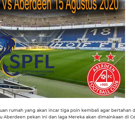
tuan rumah yang akan incar tiga poin kembali agar bertahan di
 Aberdeen pekan ini dan laga Mereka akan dimainkaan di Ce