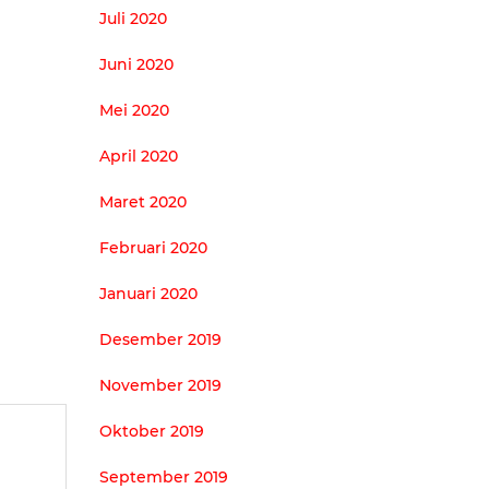
Juli 2020
Juni 2020
Mei 2020
April 2020
Maret 2020
Februari 2020
Januari 2020
Desember 2019
November 2019
Oktober 2019
September 2019