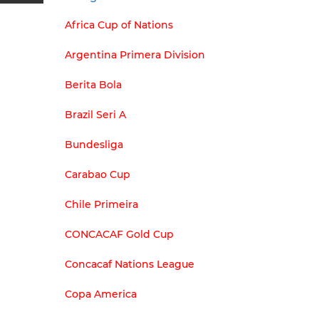
Africa Cup of Nations
Argentina Primera Division
Berita Bola
Brazil Seri A
Bundesliga
Carabao Cup
Chile Primeira
CONCACAF Gold Cup
Concacaf Nations League
Copa America