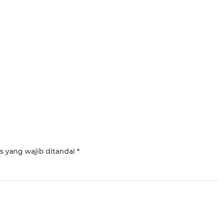
s yang wajib ditandai
*