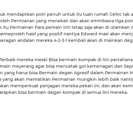
ntuk mendaptkan poin penuh untuk itu tuan rumah Celtic tak 
leh Permianan yang menekan dan akan emmbawa tiga poi
k itu Permainan Para pemain inti tetap saja akan di utamkan
emeproleh hasil yang positif nantiya Edward masi akan menj
seragan andalan mereka 4-2-3-1 kembali akan di mainkan de
Terbaik mereka meski Bisa bermain kompak di lini pertahan
bermain meyerang agar bisa mencetak gol kemenagan dan Sep
n yang harus bisa Bermain degan Agresif dalam Permainan M
a yang akan mematikan Permainan mungkin lebih baik nanti
n akan memperkuat penjagan mereka pekan ini. dan akan kem
arapkan bisa bermain degan kompak di semua lini mereka.