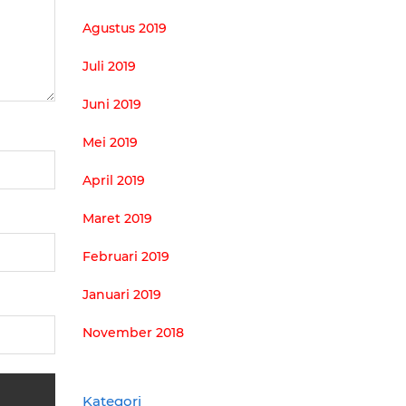
Agustus 2019
Juli 2019
Juni 2019
Mei 2019
April 2019
Maret 2019
Februari 2019
Januari 2019
November 2018
Kategori