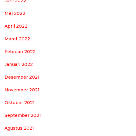
Juni 2022
Mei 2022
April 2022
Maret 2022
Februari 2022
Januari 2022
Desember 2021
November 2021
Oktober 2021
September 2021
Agustus 2021