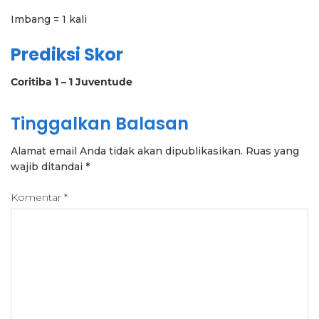
Imbang = 1 kali
Prediksi Skor
Coritiba 1 – 1 Juventude
Tinggalkan Balasan
Alamat email Anda tidak akan dipublikasikan.
Ruas yang
wajib ditandai
*
Komentar
*