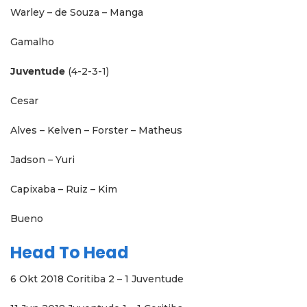
Warley – de Souza – Manga
Gamalho
Juventude
(4-2-3-1)
Cesar
Alves – Kelven – Forster – Matheus
Jadson – Yuri
Capixaba – Ruiz – Kim
Bueno
Head To Head
6 Okt 2018 Coritiba 2 – 1 Juventude