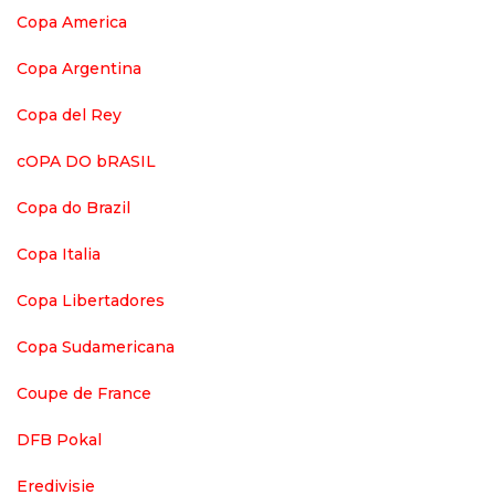
Copa America
Copa Argentina
Copa del Rey
cOPA DO bRASIL
Copa do Brazil
Copa Italia
Copa Libertadores
Copa Sudamericana
Coupe de France
DFB Pokal
Eredivisie