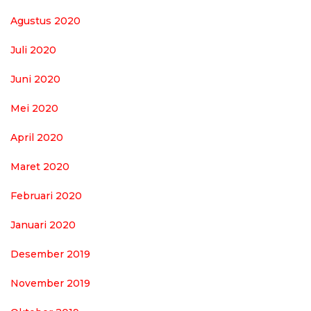
Agustus 2020
Juli 2020
Juni 2020
Mei 2020
April 2020
Maret 2020
Februari 2020
Januari 2020
Desember 2019
November 2019