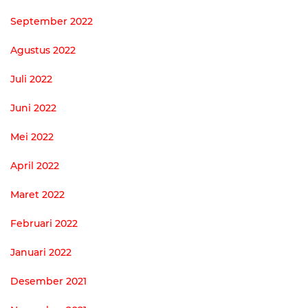
September 2022
Agustus 2022
Juli 2022
Juni 2022
Mei 2022
April 2022
Maret 2022
Februari 2022
Januari 2022
Desember 2021