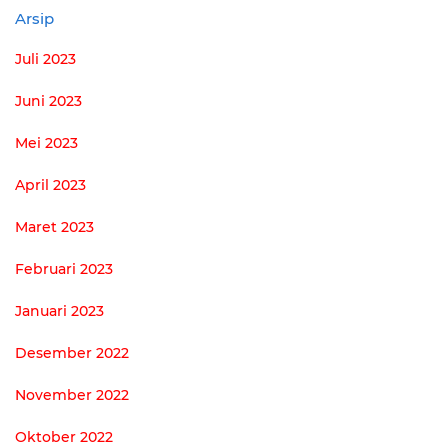
Arsip
Juli 2023
Juni 2023
Mei 2023
April 2023
Maret 2023
Februari 2023
Januari 2023
Desember 2022
November 2022
Oktober 2022