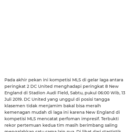
Pada akhir pekan ini kompetisi MLS di gelar laga antara
peringkat 2 DC United menghadapi peringkat 8 New
England di Stadion Audi Field, Sabtu, pukul 06:00 Wib, 13
Juli 2019. DC United yang unggul di posisi tangga
klasemen tidak menjamim bakal bisa meraih
kemenagan mudah di laga ini karena New England di
kompetisi MLS mencatat perfoman impresif. Terbukti
rekor pertemuan kedua tim masih berimbang saling
mengalahkan satu sama lain nya. Di lihat dari stastistik