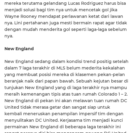
mereka terutama gelandang Lucas Rodriguez harus bisa
menjadi solusi bagi tim nya untuk mencetak gol jika
Wayne Rooney mendapat perlawanan ketat dari lawan
nya. Lini pertahanan juga mesti bermain rapat agar tidak
dengan mudah menderita gol seperti laga-laga sebelum
nya.
New England
New England sedang dalam kondisi trend positig setelah
dalam 7 laga terakhir di MLS belum mederita kekalahan
yang membuat posisi mereka di klasemen pekan-pelan
beranjak naik dari papan bawah. Sebuah kejutan besar di
tunjukan New England yang di laga terakhir nya mampu
meraih kemenangan tipis atas tuan rumah Colorado 1 – 2.
New England di pekan ini akan melawan tuan rumah DC
United tidak merasa getar dan sangat siap untuk
kembali meneruskan penampilan impersif tim dengan
menyulitakan DC United. Kerjasama tim menjadi kunci
permainan New England di beberapa laga terakhir ini