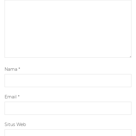
Nama
*
Email
*
Situs Web