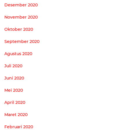
Desember 2020
November 2020
Oktober 2020
September 2020
Agustus 2020
Juli 2020
Juni 2020
Mei 2020
April 2020
Maret 2020
Februari 2020