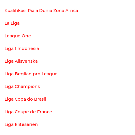
Kualifikasi Piala Dunia Zona Africa
La Liga
League One
Liga 1 Indonesia
Liga Allsvenska
Liga Beglian pro League
Liga Champions
Liga Copa do Brasil
Liga Coupe de France
Liga Eliteserien