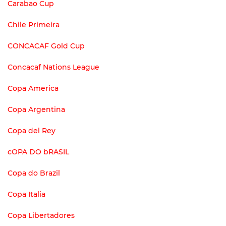
Carabao Cup
Chile Primeira
CONCACAF Gold Cup
Concacaf Nations League
Copa America
Copa Argentina
Copa del Rey
cOPA DO bRASIL
Copa do Brazil
Copa Italia
Copa Libertadores