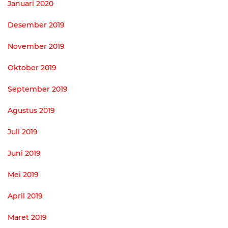
Januari 2020
Desember 2019
November 2019
Oktober 2019
September 2019
Agustus 2019
Juli 2019
Juni 2019
Mei 2019
April 2019
Maret 2019