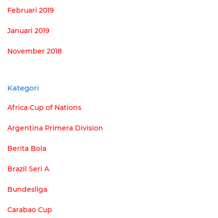
Februari 2019
Januari 2019
November 2018
Kategori
Africa Cup of Nations
Argentina Primera Division
Berita Bola
Brazil Seri A
Bundesliga
Carabao Cup