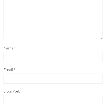
Nama
*
Email
*
Situs Web