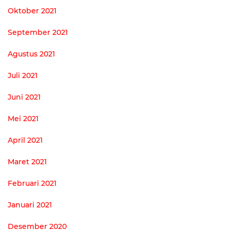
Oktober 2021
September 2021
Agustus 2021
Juli 2021
Juni 2021
Mei 2021
April 2021
Maret 2021
Februari 2021
Januari 2021
Desember 2020