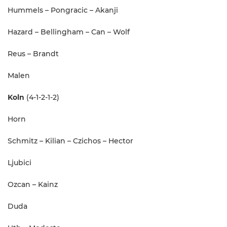
Hummels – Pongracic – Akanji
Hazard – Bellingham – Can – Wolf
Reus – Brandt
Malen
Koln
(4-1-2-1-2)
Horn
Schmitz – Kilian – Czichos – Hector
Ljubici
Ozcan – Kainz
Duda