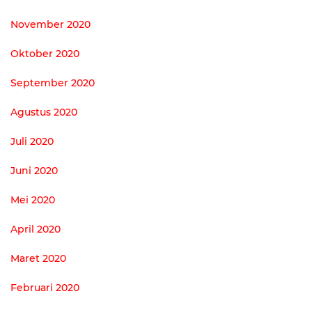
November 2020
Oktober 2020
September 2020
Agustus 2020
Juli 2020
Juni 2020
Mei 2020
April 2020
Maret 2020
Februari 2020