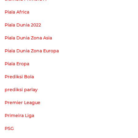
Piala Africa
Piala Dunia 2022
Piala Dunia Zona Asia
Piala Dunia Zona Europa
Piala Eropa
Prediksi Bola
prediksi parlay
Premier League
Primeira Liga
PSG