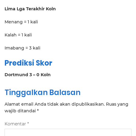
Lima Lga Terakhir Koln
Menang = 1 kali
Kalah = 1 kali
Imabang = 3 kali
Prediksi Skor
Dortmund 3 – 0 Koln
Tinggalkan Balasan
Alamat email Anda tidak akan dipublikasikan.
Ruas yang
wajib ditandai
*
Komentar
*