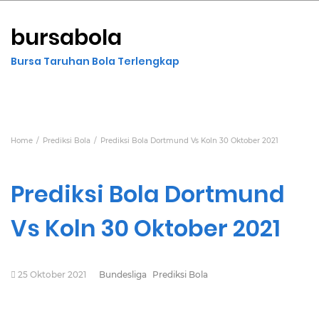
bursabola
Bursa Taruhan Bola Terlengkap
Home
Prediksi Bola
Prediksi Bola Dortmund Vs Koln 30 Oktober 2021
Prediksi Bola Dortmund
Vs Koln 30 Oktober 2021
25 Oktober 2021
Bundesliga
Prediksi Bola