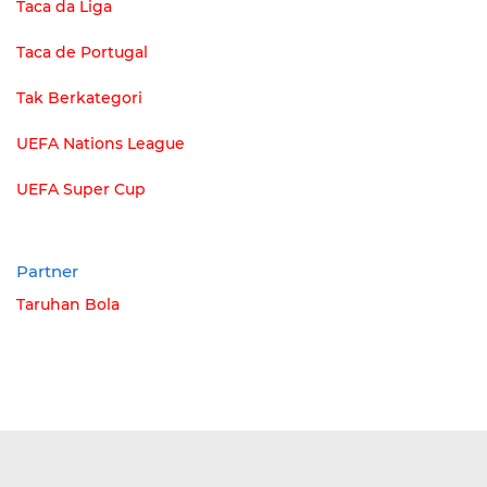
Taca da Liga
Taca de Portugal
Tak Berkategori
UEFA Nations League
UEFA Super Cup
Partner
Taruhan Bola