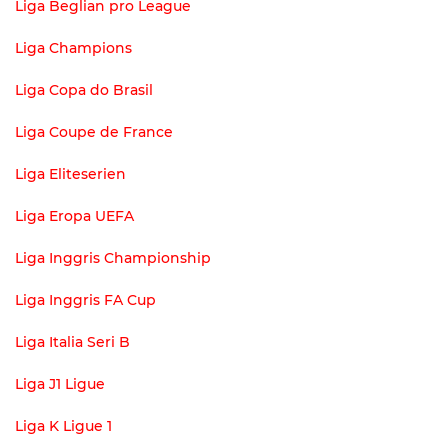
Liga Beglian pro League
Liga Champions
Liga Copa do Brasil
Liga Coupe de France
Liga Eliteserien
Liga Eropa UEFA
Liga Inggris Championship
Liga Inggris FA Cup
Liga Italia Seri B
Liga J1 Ligue
Liga K Ligue 1