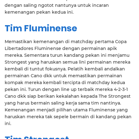
dengan saling ngotot nantunya untuk incaran
kemenangan pekan kedua ini.
Tim Fluminense
Memastikan kemenangan di matchday pertama Copa
Libertadores Fluminense dengan permainan apik
mereka. Sementara turun kandang pekan ini menjamu
Strongest yang haruskan semua lini permainan mereka
kembali di tuntut fokusnya. Pelatih kembali andalkan
permainan Cano dkk untuk memastikan permainan
kompak mereka kembali tercipta di matchday kedua
pekan ini. Turun dengan line up terbaik mereka 4-2-3-1
Cano dkk siap berikan kekalahan kepada The Strongest
yang harus bermain saling kerja sama tim nantinya.
Kemenangan menjadi pilihan utama Fluminense yang
haruskan mereka tak sepele bermain di kandang pekan
ini.