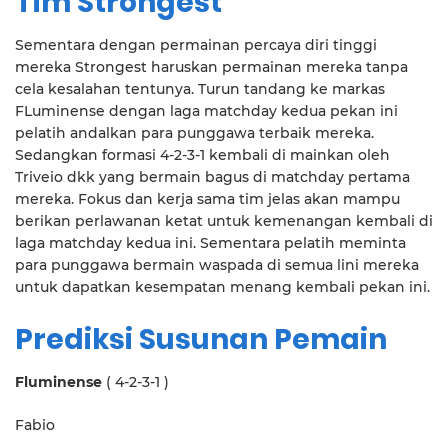
Tim Strongest
Sementara dengan permainan percaya diri tinggi
mereka Strongest haruskan permainan mereka tanpa
cela kesalahan tentunya. Turun tandang ke markas
FLuminense dengan laga matchday kedua pekan ini
pelatih andalkan para punggawa terbaik mereka.
Sedangkan formasi 4-2-3-1 kembali di mainkan oleh
Triveio dkk yang bermain bagus di matchday pertama
mereka. Fokus dan kerja sama tim jelas akan mampu
berikan perlawanan ketat untuk kemenangan kembali di
laga matchday kedua ini. Sementara pelatih meminta
para punggawa bermain waspada di semua lini mereka
untuk dapatkan kesempatan menang kembali pekan ini.
Prediksi Susunan Pemain
Fluminense
( 4-2-3-1 )
Fabio