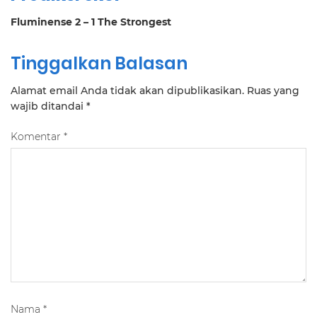
Fluminense 2 – 1 The Strongest
Tinggalkan Balasan
Alamat email Anda tidak akan dipublikasikan.
Ruas yang
wajib ditandai
*
Komentar
*
Nama
*