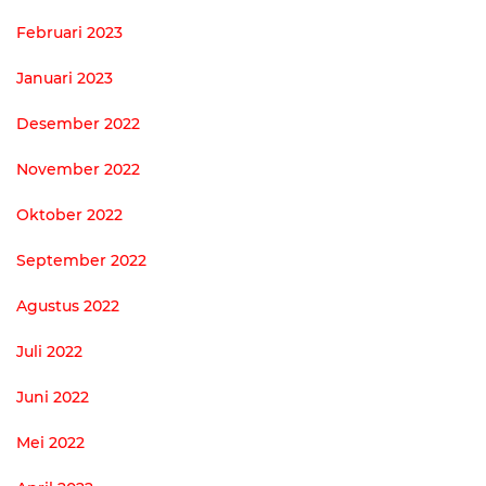
Februari 2023
Januari 2023
Desember 2022
November 2022
Oktober 2022
September 2022
Agustus 2022
Juli 2022
Juni 2022
Mei 2022