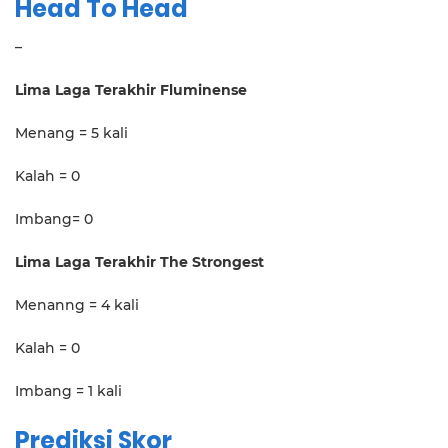
Head To Head
–
Lima Laga Terakhir Fluminense
Menang = 5 kali
Kalah = 0
Imbang= 0
Lima Laga Terakhir The Strongest
Menanng = 4 kali
Kalah = 0
Imbang = 1 kali
Prediksi Skor