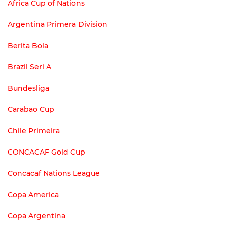
Africa Cup of Nations
Argentina Primera Division
Berita Bola
Brazil Seri A
Bundesliga
Carabao Cup
Chile Primeira
CONCACAF Gold Cup
Concacaf Nations League
Copa America
Copa Argentina