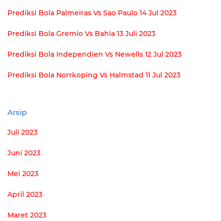
Prediksi Bola Palmeiras Vs Sao Paulo 14 Jul 2023
Prediksi Bola Gremio Vs Bahia 13 Juli 2023
Prediksi Bola Independien Vs Newells 12 Jul 2023
Prediksi Bola Norrkoping Vs Halmstad 11 Jul 2023
Arsip
Juli 2023
Juni 2023
Mei 2023
April 2023
Maret 2023