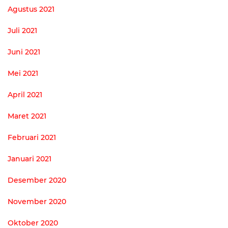
Agustus 2021
Juli 2021
Juni 2021
Mei 2021
April 2021
Maret 2021
Februari 2021
Januari 2021
Desember 2020
November 2020
Oktober 2020