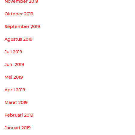
November 2019
Oktober 2019
September 2019
Agustus 2019
Juli 2019
Juni 2019
Mei 2019
April 2019
Maret 2019
Februari 2019
Januari 2019