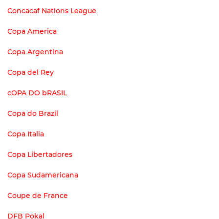
Concacaf Nations League
Copa America
Copa Argentina
Copa del Rey
cOPA DO bRASIL
Copa do Brazil
Copa Italia
Copa Libertadores
Copa Sudamericana
Coupe de France
DFB Pokal