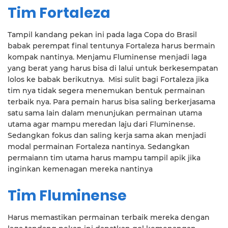
Tim Fortaleza
Tampil kandang pekan ini pada laga Copa do Brasil
babak perempat final tentunya Fortaleza harus bermain
kompak nantinya. Menjamu Fluminense menjadi laga
yang berat yang harus bisa di lalui untuk berkesempatan
lolos ke babak berikutnya. Misi sulit bagi Fortaleza jika
tim nya tidak segera menemukan bentuk permainan
terbaik nya. Para pemain harus bisa saling berkerjasama
satu sama lain dalam menunjukan permainan utama
utama agar mampu meredan laju dari Fluminense.
Sedangkan fokus dan saling kerja sama akan menjadi
modal permainan Fortaleza nantinya. Sedangkan
permaiann tim utama harus mampu tampil apik jika
inginkan kemenagan mereka nantinya
Tim Fluminense
Harus memastikan permainan terbaik mereka dengan