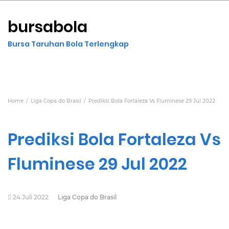
bursabola
Bursa Taruhan Bola Terlengkap
Home
Liga Copa do Brasil
Prediksi Bola Fortaleza Vs Fluminese 29 Jul 2022
Prediksi Bola Fortaleza Vs
Fluminese 29 Jul 2022
24 Juli 2022
Liga Copa do Brasil