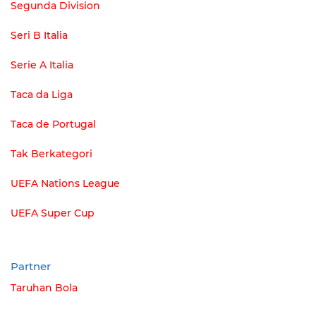
Segunda Division
Seri B Italia
Serie A Italia
Taca da Liga
Taca de Portugal
Tak Berkategori
UEFA Nations League
UEFA Super Cup
Partner
Taruhan Bola