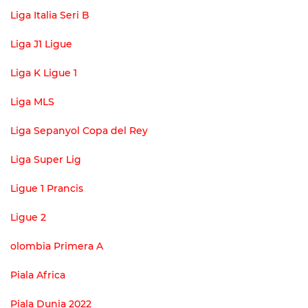
Liga Italia Seri B
Liga J1 Ligue
Liga K Ligue 1
Liga MLS
Liga Sepanyol Copa del Rey
Liga Super Lig
Ligue 1 Prancis
Ligue 2
olombia Primera A
Piala Africa
Piala Dunia 2022