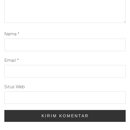
Nama
*
Email
*
Situs Web