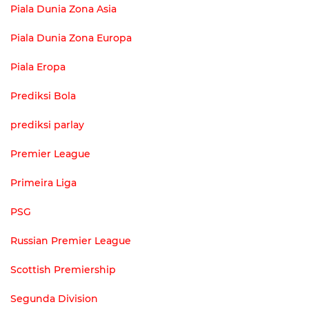
Piala Dunia Zona Asia
Piala Dunia Zona Europa
Piala Eropa
Prediksi Bola
prediksi parlay
Premier League
Primeira Liga
PSG
Russian Premier League
Scottish Premiership
Segunda Division