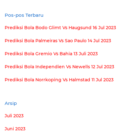
Pos-pos Terbaru
Prediksi Bola Bodo Glimt Vs Haugsund 16 Jul 2023
Prediksi Bola Palmeiras Vs Sao Paulo 14 Jul 2023
Prediksi Bola Gremio Vs Bahia 13 Juli 2023
Prediksi Bola Independien Vs Newells 12 Jul 2023
Prediksi Bola Norrkoping Vs Halmstad 11 Jul 2023
Arsip
Juli 2023
Juni 2023