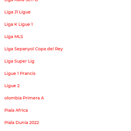
Liga J1 Ligue
Liga K Ligue 1
Liga MLS
Liga Sepanyol Copa del Rey
Liga Super Lig
Ligue 1 Prancis
Ligue 2
olombia Primera A
Piala Africa
Piala Dunia 2022