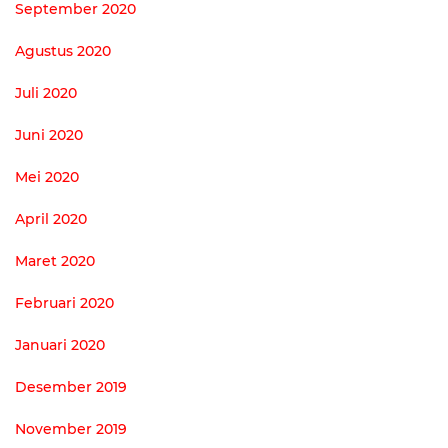
September 2020
Agustus 2020
Juli 2020
Juni 2020
Mei 2020
April 2020
Maret 2020
Februari 2020
Januari 2020
Desember 2019
November 2019