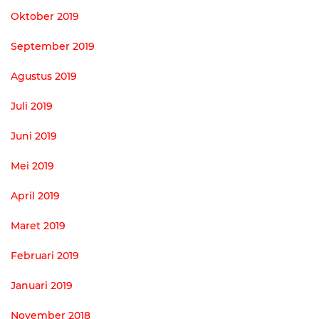
Oktober 2019
September 2019
Agustus 2019
Juli 2019
Juni 2019
Mei 2019
April 2019
Maret 2019
Februari 2019
Januari 2019
November 2018