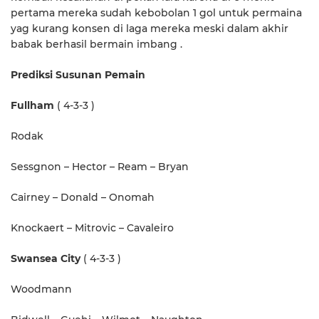
pertama mereka sudah kebobolan 1 gol untuk permaina
yag kurang konsen di laga mereka meski dalam akhir
babak berhasil bermain imbang .
Prediksi Susunan Pemain
Fullham
( 4-3-3 )
Rodak
Sessgnon – Hector – Ream – Bryan
Cairney – Donald – Onomah
Knockaert – Mitrovic – Cavaleiro
Swansea
City
( 4-3-3 )
Woodmann