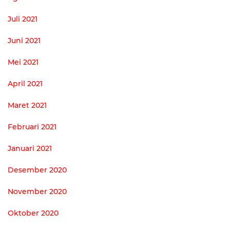
Juli 2021
Juni 2021
Mei 2021
April 2021
Maret 2021
Februari 2021
Januari 2021
Desember 2020
November 2020
Oktober 2020