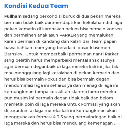
Kondisi Kedua Team
Fullham
sedang berkondisi buruk di dua pekan mereka
bermain tidak baik danmendaptrkan kekalahan did laga
pekan kemarin di karenakan belum bisa bemain konsen
dan permainan anak asuh PARKER yang memalukan
karen bermain di kandang dan kalah dari team papan
bawa bahkan team yang berada di dasar klasemen
Barnsley , Untuk memperbaiki permainan nanti Parker
sang pelatih harus memperbaiki mental anak asuhya
agar bermain deganbaik di laga mereka kali ini jika tak
mau menggulang lagi kesalahan di pekan kemarin dan
harus bisa bermain Fokus dan bisa bermain degan
mendominasi laga ini seharus ya dan menag di laga ini
kemungkinan tampa kessulitan klarena tamu mereka
pun musim ini bermain degan tidak baik dan belom
memetik poin di laga mereka Untuk Formasi yang akan
di turunkan di laga mereka kali ini kemungkinan akan
menggunakan formasi 4-3-3 yang bermaindegan baik di
laga mereka dan harus bisa mendulang kemenagan .