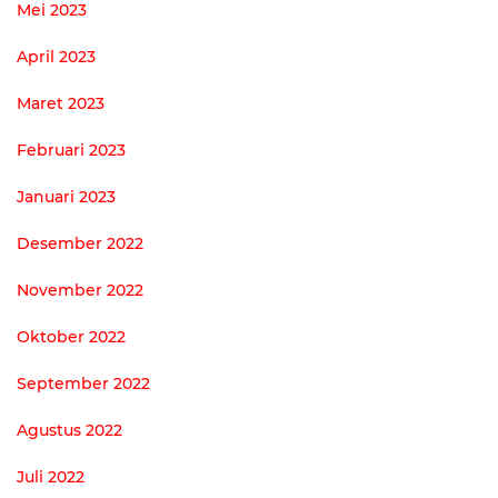
Mei 2023
April 2023
Maret 2023
Februari 2023
Januari 2023
Desember 2022
November 2022
Oktober 2022
September 2022
Agustus 2022
Juli 2022