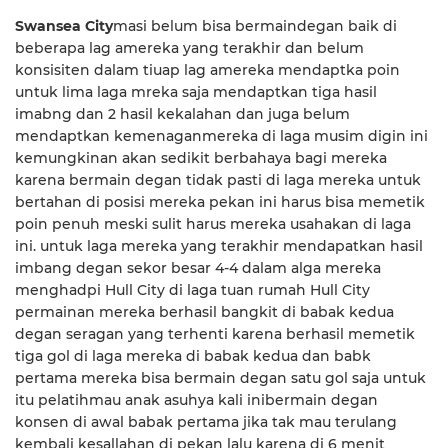
Swansea City
masi belum bisa bermaindegan baik di
beberapa lag amereka yang terakhir dan belum
konsisiten dalam tiuap lag amereka mendaptka poin
untuk lima laga mreka saja mendaptkan tiga hasil
imabng dan 2 hasil kekalahan dan juga belum
mendaptkan kemenaganmereka di laga musim digin ini
kemungkinan akan sedikit berbahaya bagi mereka
karena bermain degan tidak pasti di laga mereka untuk
bertahan di posisi mereka pekan ini harus bisa memetik
poin penuh meski sulit harus mereka usahakan di laga
ini. untuk laga mereka yang terakhir mendapatkan hasil
imbang degan sekor besar 4-4 dalam alga mereka
menghadpi Hull City di laga tuan rumah Hull City
permainan mereka berhasil bangkit di babak kedua
degan seragan yang terhenti karena berhasil memetik
tiga gol di laga mereka di babak kedua dan babk
pertama mereka bisa bermain degan satu gol saja untuk
itu pelatihmau anak asuhya kali inibermain degan
konsen di awal babak pertama jika tak mau terulang
kembali kesallahan di pekan lalu karena di 6 menit