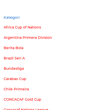
Kategori
Africa Cup of Nations
Argentina Primera Division
Berita Bola
Brazil Seri A
Bundesliga
Carabao Cup
Chile Primeira
CONCACAF Gold Cup
Concacaf Nations League