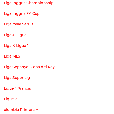
Liga Inggris Championship
Liga Inggris FA Cup
Liga Italia Seri B
Liga J1 Ligue
Liga K Ligue 1
Liga MLS
Liga Sepanyol Copa del Rey
Liga Super Lig
Ligue 1 Prancis
Ligue 2
olombia Primera A