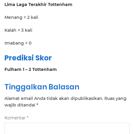
Lima Laga Terakhir Tottenham
Menang = 2 kali
Kalah = 3 kali
Imabang = 0
Prediksi Skor
Fulham 1 – 2 Tottenham
Tinggalkan Balasan
Alamat email Anda tidak akan dipublikasikan.
Ruas yang
wajib ditandai
*
Komentar
*