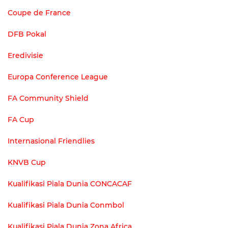
Coupe de France
DFB Pokal
Eredivisie
Europa Conference League
FA Community Shield
FA Cup
Internasional Friendlies
KNVB Cup
Kualifikasi Piala Dunia CONCACAF
Kualifikasi Piala Dunia Conmbol
Kualifikasi Piala Dunia Zona Africa