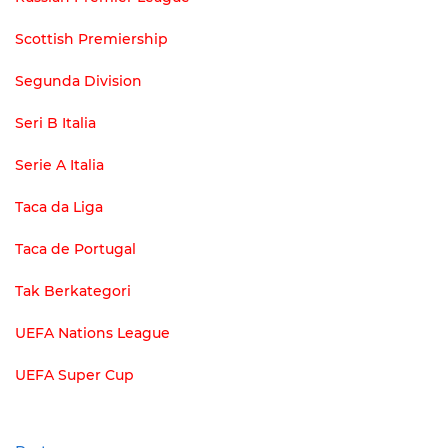
Scottish Premiership
Segunda Division
Seri B Italia
Serie A Italia
Taca da Liga
Taca de Portugal
Tak Berkategori
UEFA Nations League
UEFA Super Cup