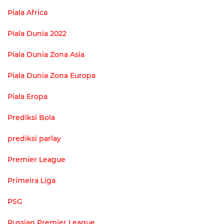
Piala Africa
Piala Dunia 2022
Piala Dunia Zona Asia
Piala Dunia Zona Europa
Piala Eropa
Prediksi Bola
prediksi parlay
Premier League
Primeira Liga
PSG
Russian Premier League