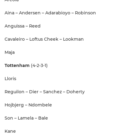
Aina – Andersen – Adarabioyo – Robinson
Anguissa – Reed
Cavaleiro – Loftus Cheek – Lookman
Maja
Tottenham
(4-2-3-1)
Lloris
Reguilon – Dier – Sanchez – Doherty
Hojbjerg – Ndombele
Son – Lamela – Bale
Kane