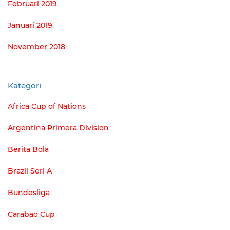
Februari 2019
Januari 2019
November 2018
Kategori
Africa Cup of Nations
Argentina Primera Division
Berita Bola
Brazil Seri A
Bundesliga
Carabao Cup