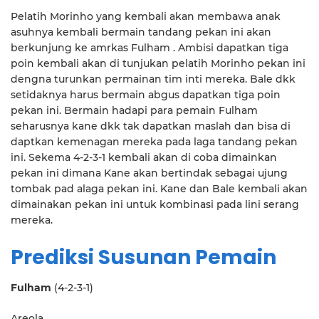
Pelatih Morinho yang kembali akan membawa anak
asuhnya kembali bermain tandang pekan ini akan
berkunjung ke amrkas Fulham . Ambisi dapatkan tiga
poin kembali akan di tunjukan pelatih Morinho pekan ini
dengna turunkan permainan tim inti mereka. Bale dkk
setidaknya harus bermain abgus dapatkan tiga poin
pekan ini. Bermain hadapi para pemain Fulham
seharusnya kane dkk tak dapatkan maslah dan bisa di
daptkan kemenagan mereka pada laga tandang pekan
ini. Sekema 4-2-3-1 kembali akan di coba dimainkan
pekan ini dimana Kane akan bertindak sebagai ujung
tombak pad alaga pekan ini. Kane dan Bale kembali akan
dimainakan pekan ini untuk kombinasi pada lini serang
mereka.
Prediksi Susunan Pemain
Fulham
(4-2-3-1)
Areola