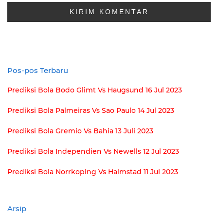
Pos-pos Terbaru
Prediksi Bola Bodo Glimt Vs Haugsund 16 Jul 2023
Prediksi Bola Palmeiras Vs Sao Paulo 14 Jul 2023
Prediksi Bola Gremio Vs Bahia 13 Juli 2023
Prediksi Bola Independien Vs Newells 12 Jul 2023
Prediksi Bola Norrkoping Vs Halmstad 11 Jul 2023
Arsip