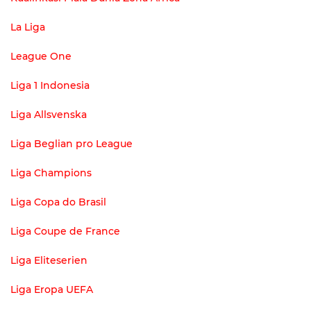
La Liga
League One
Liga 1 Indonesia
Liga Allsvenska
Liga Beglian pro League
Liga Champions
Liga Copa do Brasil
Liga Coupe de France
Liga Eliteserien
Liga Eropa UEFA