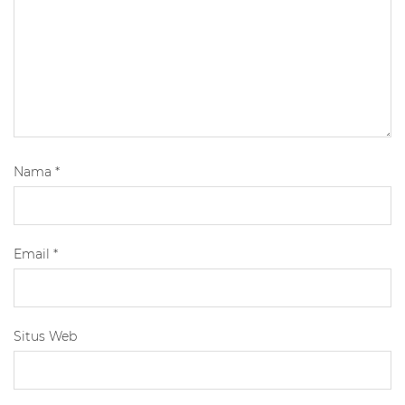
Nama
*
Email
*
Situs Web