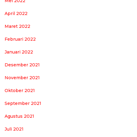
Mei 2022
April 2022
Maret 2022
Februari 2022
Januari 2022
Desember 2021
November 2021
Oktober 2021
September 2021
Agustus 2021
Juli 2021