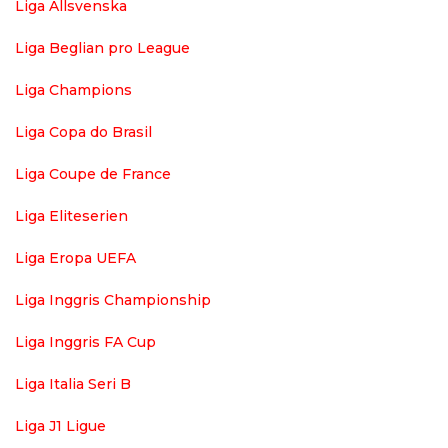
Liga Allsvenska
Liga Beglian pro League
Liga Champions
Liga Copa do Brasil
Liga Coupe de France
Liga Eliteserien
Liga Eropa UEFA
Liga Inggris Championship
Liga Inggris FA Cup
Liga Italia Seri B
Liga J1 Ligue