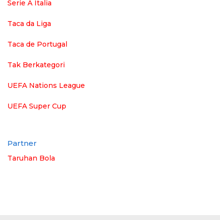
Serie A Italia
Taca da Liga
Taca de Portugal
Tak Berkategori
UEFA Nations League
UEFA Super Cup
Partner
Taruhan Bola