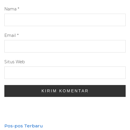
Nama
*
Email
*
Situs Web
Pos-pos Terbaru