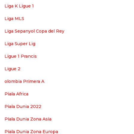
Liga K Ligue 1
Liga MLS
Liga Sepanyol Copa del Rey
Liga Super Lig
Ligue 1 Prancis
Ligue 2
olombia Primera A
Piala Africa
Piala Dunia 2022
Piala Dunia Zona Asia
Piala Dunia Zona Europa