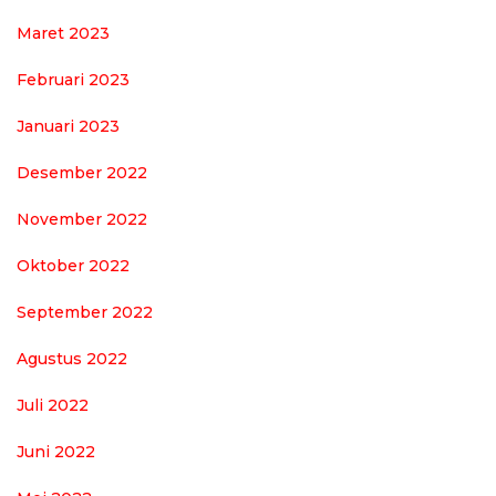
Maret 2023
Februari 2023
Januari 2023
Desember 2022
November 2022
Oktober 2022
September 2022
Agustus 2022
Juli 2022
Juni 2022