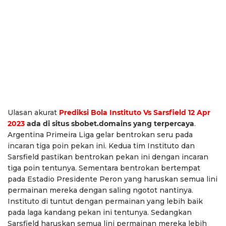
Ulasan akurat
Prediksi Bola Instituto Vs Sarsfield 12 Apr
2023
ada di situs sbobet.domains yang terpercaya
.
Argentina Primeira Liga gelar bentrokan seru pada
incaran tiga poin pekan ini. Kedua tim Instituto dan
Sarsfield pastikan bentrokan pekan ini dengan incaran
tiga poin tentunya. Sementara bentrokan bertempat
pada Estadio Presidente Peron yang haruskan semua lini
permainan mereka dengan saling ngotot nantinya.
Instituto di tuntut dengan permainan yang lebih baik
pada laga kandang pekan ini tentunya. Sedangkan
Sarsfield haruskan semua lini permainan mereka lebih