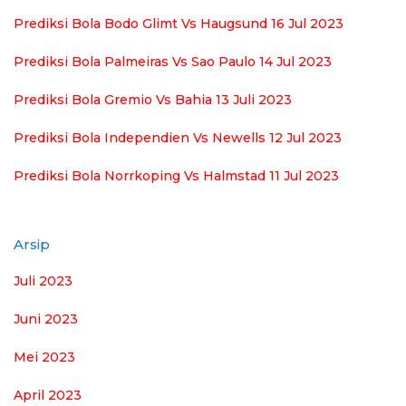
Prediksi Bola Bodo Glimt Vs Haugsund 16 Jul 2023
Prediksi Bola Palmeiras Vs Sao Paulo 14 Jul 2023
Prediksi Bola Gremio Vs Bahia 13 Juli 2023
Prediksi Bola Independien Vs Newells 12 Jul 2023
Prediksi Bola Norrkoping Vs Halmstad 11 Jul 2023
Arsip
Juli 2023
Juni 2023
Mei 2023
April 2023