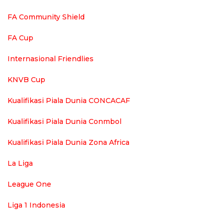
FA Community Shield
FA Cup
Internasional Friendlies
KNVB Cup
Kualifikasi Piala Dunia CONCACAF
Kualifikasi Piala Dunia Conmbol
Kualifikasi Piala Dunia Zona Africa
La Liga
League One
Liga 1 Indonesia