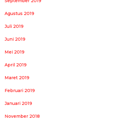
September 2019
Agustus 2019
Juli 2019
Juni 2019
Mei 2019
April 2019
Maret 2019
Februari 2019
Januari 2019
November 2018