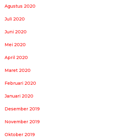
Agustus 2020
Juli 2020
Juni 2020
Mei 2020
April 2020
Maret 2020
Februari 2020
Januari 2020
Desember 2019
November 2019
Oktober 2019