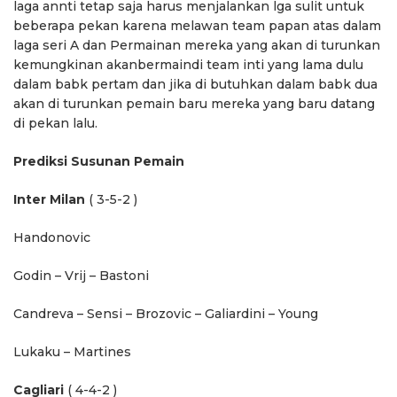
laga annti tetap saja harus menjalankan lga sulit untuk
beberapa pekan karena melawan team papan atas dalam
laga seri A dan Permainan mereka yang akan di turunkan
kemungkinan akanbermaindi team inti yang lama dulu
dalam babk pertam dan jika di butuhkan dalam babk dua
akan di turunkan pemain baru mereka yang baru datang
di pekan lalu.
Prediksi Susunan Pemain
Inter Milan
( 3-5-2 )
Handonovic
Godin – Vrij – Bastoni
Candreva – Sensi – Brozovic – Galiardini – Young
Lukaku – Martines
Cagliari
( 4-4-2 )