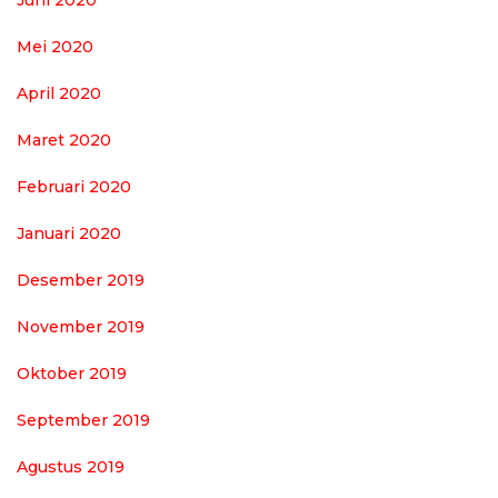
Mei 2020
April 2020
Maret 2020
Februari 2020
Januari 2020
Desember 2019
November 2019
Oktober 2019
September 2019
Agustus 2019