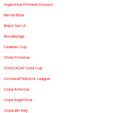
Argentina Primera Division
Berita Bola
Brazil Seri A
Bundesliga
Carabao Cup
Chile Primeira
CONCACAF Gold Cup
Concacaf Nations League
Copa America
Copa Argentina
Copa del Rey