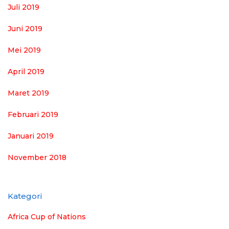
Juli 2019
Juni 2019
Mei 2019
April 2019
Maret 2019
Februari 2019
Januari 2019
November 2018
Kategori
Africa Cup of Nations