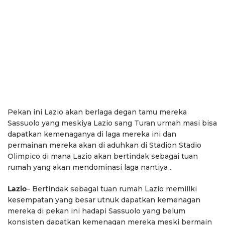
Pekan ini Lazio akan berlaga degan tamu mereka
Sassuolo yang meskiya Lazio sang Turan urmah masi bisa
dapatkan kemenaganya di laga mereka ini dan
permainan mereka akan di aduhkan di Stadion Stadio
Olimpico di mana Lazio akan bertindak sebagai tuan
rumah yang akan mendominasi laga nantiya .
Lazio
– Bertindak sebagai tuan rumah Lazio memiliki
kesempatan yang besar utnuk dapatkan kemenagan
mereka di pekan ini hadapi Sassuolo yang belum
konsisten dapatkan kemenagan mereka meski bermain