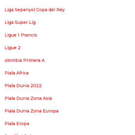
Liga Sepanyol Copa del Rey
Liga Super Lig
Ligue 1 Prancis
Ligue 2
olombia Primera A
Piala Africa
Piala Dunia 2022
Piala Dunia Zona Asia
Piala Dunia Zona Europa
Piala Eropa