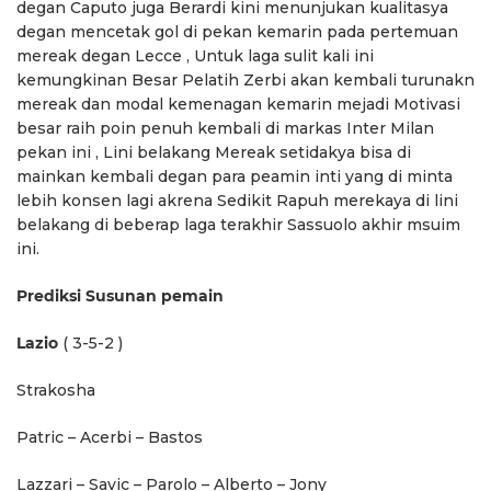
degan Caputo juga Berardi kini menunjukan kualitasya
degan mencetak gol di pekan kemarin pada pertemuan
mereak degan Lecce , Untuk laga sulit kali ini
kemungkinan Besar Pelatih Zerbi akan kembali turunakn
mereak dan modal kemenagan kemarin mejadi Motivasi
besar raih poin penuh kembali di markas Inter Milan
pekan ini , Lini belakang Mereak setidakya bisa di
mainkan kembali degan para peamin inti yang di minta
lebih konsen lagi akrena Sedikit Rapuh merekaya di lini
belakang di beberap laga terakhir Sassuolo akhir msuim
ini.
Prediksi Susunan pemain
Lazio
( 3-5-2 )
Strakosha
Patric – Acerbi – Bastos
Lazzari – Savic – Parolo – Alberto – Jony