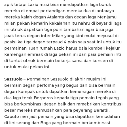
apik tetapi Lazio masi bisa mendapatkan laga buruk
mereka di empat pertandigan mereka dua di antaraya
mereka kalah degan Atalanta dan degan laga Menjamu
milan pekan kemarin kekalahan itu nahru di bayar di laga
ini utnuk dapatkan tiga poin tambahan agar bisa jaga
jarak terus degan inter Milan yang kini mulai meyusul di
posisi ke tiga degan terpaud 4 poin saja saat ini untuk itu
permainan Tuan rumah Lazio harus bsia kembali kejalur
kemengan emreak di laga pekan ini dan para pemain inti
di tuntut utnuk bermain bekerja sama dan konsen di
untuk mulai pekan ini .
Sassuolo
– Permainan Sassuolo di akhir musim ini
bermain degan perfoma yang bagus dan bisa bermain
degan kompak untuk dapatkan kemenagan mereka di
dua laga terak Berporos kepada tiga pemain tegah yang
bisa berkombinasi degan baik dan mmebrikan kontribusi
besar mereka memudahkan para peyerang Berardi ,
Caputo menjadi pemain yang bisa dapatkan kemudahan
di lini serang dan Boga yang bermain berkombinasi