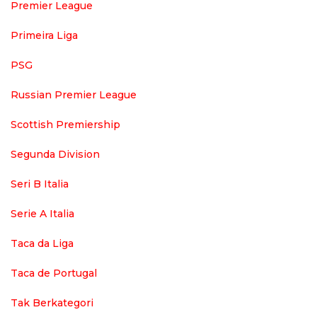
Premier League
Primeira Liga
PSG
Russian Premier League
Scottish Premiership
Segunda Division
Seri B Italia
Serie A Italia
Taca da Liga
Taca de Portugal
Tak Berkategori