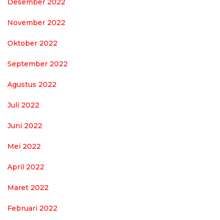
Desember 2022
November 2022
Oktober 2022
September 2022
Agustus 2022
Juli 2022
Juni 2022
Mei 2022
April 2022
Maret 2022
Februari 2022