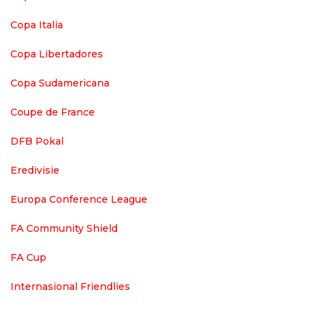
Copa Italia
Copa Libertadores
Copa Sudamericana
Coupe de France
DFB Pokal
Eredivisie
Europa Conference League
FA Community Shield
FA Cup
Internasional Friendlies