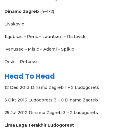
Dinamo Zagreb
(4-4-2)
Livakovic
1
Ljubicic – Peric –
Lauritsen – Ristovski
Ivanusec – Misic – Ademi – Spikic
Orsic –
Petkovic
Head To Head
12 Des 2013 Dinamo Zagreb 1 – 2 Ludogorets
3 Okt 2013 Ludogorets 3 – 0 Dinamo Zagreb
25 Jul 2012 Dinamo Zagreb 3 – 2 Ludogorets
Lima Laga Terakhir Ludogorest