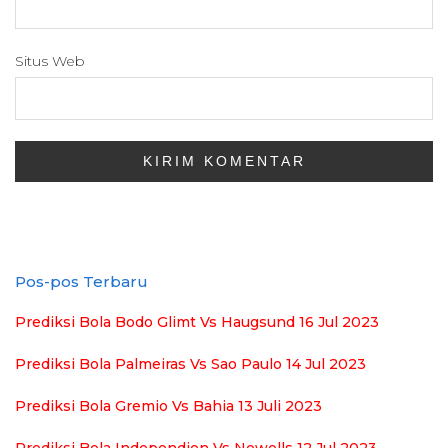
Situs Web
Pos-pos Terbaru
Prediksi Bola Bodo Glimt Vs Haugsund 16 Jul 2023
Prediksi Bola Palmeiras Vs Sao Paulo 14 Jul 2023
Prediksi Bola Gremio Vs Bahia 13 Juli 2023