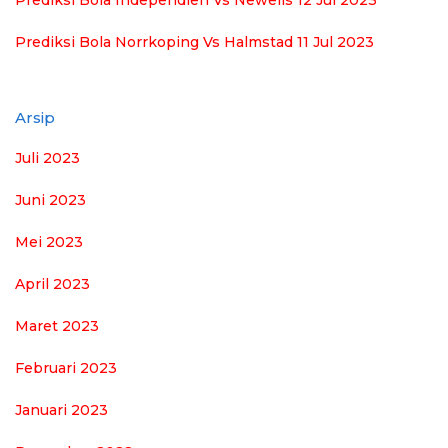
Prediksi Bola Independien Vs Newells 12 Jul 2023
Prediksi Bola Norrkoping Vs Halmstad 11 Jul 2023
Arsip
Juli 2023
Juni 2023
Mei 2023
April 2023
Maret 2023
Februari 2023
Januari 2023