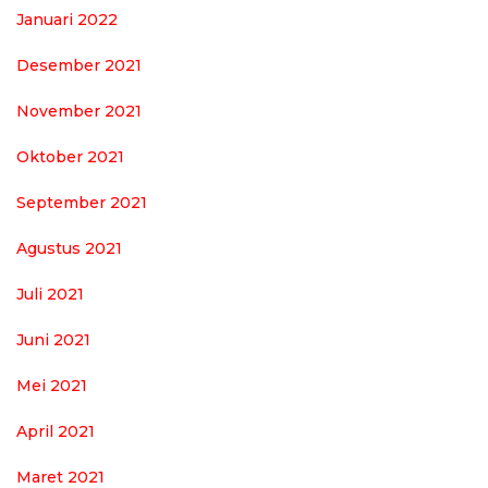
Januari 2022
Desember 2021
November 2021
Oktober 2021
September 2021
Agustus 2021
Juli 2021
Juni 2021
Mei 2021
April 2021
Maret 2021