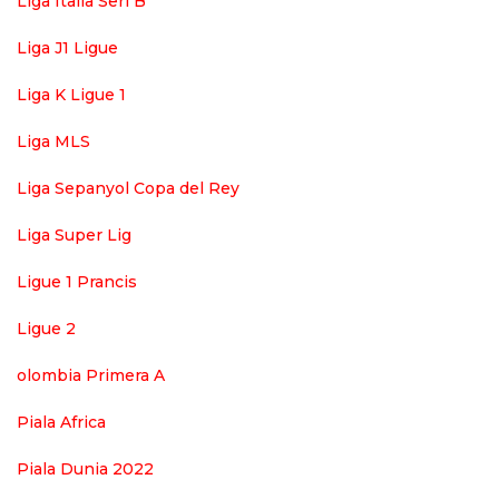
Liga Italia Seri B
Liga J1 Ligue
Liga K Ligue 1
Liga MLS
Liga Sepanyol Copa del Rey
Liga Super Lig
Ligue 1 Prancis
Ligue 2
olombia Primera A
Piala Africa
Piala Dunia 2022