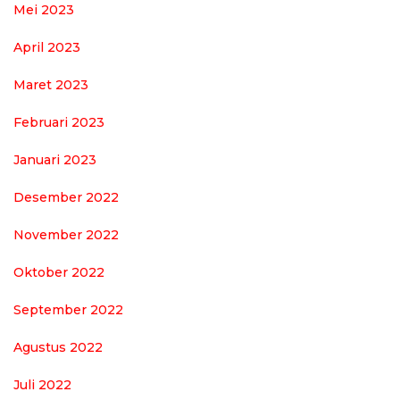
Mei 2023
April 2023
Maret 2023
Februari 2023
Januari 2023
Desember 2022
November 2022
Oktober 2022
September 2022
Agustus 2022
Juli 2022