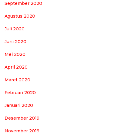
September 2020
Agustus 2020
Juli 2020
Juni 2020
Mei 2020
April 2020
Maret 2020
Februari 2020
Januari 2020
Desember 2019
November 2019