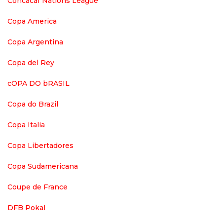
Concacaf Nations League
Copa America
Copa Argentina
Copa del Rey
cOPA DO bRASIL
Copa do Brazil
Copa Italia
Copa Libertadores
Copa Sudamericana
Coupe de France
DFB Pokal