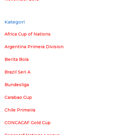
Kategori
Africa Cup of Nations
Argentina Primera Division
Berita Bola
Brazil Seri A
Bundesliga
Carabao Cup
Chile Primeira
CONCACAF Gold Cup