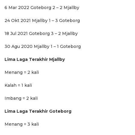
6 Mar 2022 Goteborg 2 – 2 Mjallby
24 Okt 2021 Mjallby 1 – 3 Goteborg
18 Jul 2021 Goteborg 3 – 2 Mjallby
30 Agu 2020 Mjallby 1 – 1 Goteborg
Lima Laga Terakhir Mjallby
Menang = 2 kali
Kalah = 1 kali
Imbang = 2 kali
Lima Laga Terakhir Goteborg
Menang = 3 kali