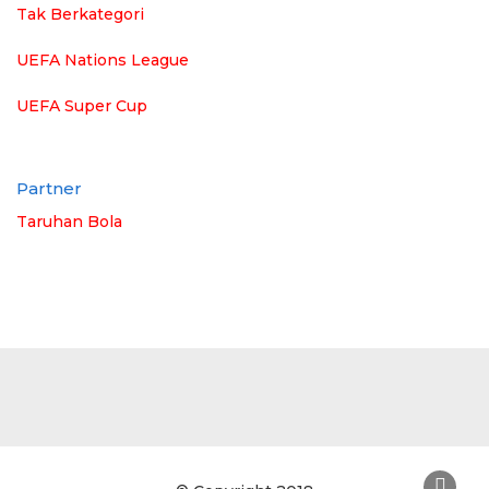
Tak Berkategori
UEFA Nations League
UEFA Super Cup
Partner
Taruhan Bola