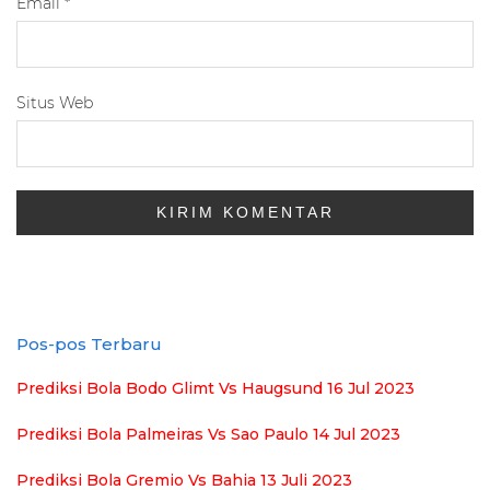
Email
*
Situs Web
Pos-pos Terbaru
Prediksi Bola Bodo Glimt Vs Haugsund 16 Jul 2023
Prediksi Bola Palmeiras Vs Sao Paulo 14 Jul 2023
Prediksi Bola Gremio Vs Bahia 13 Juli 2023