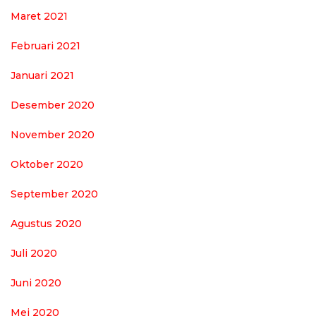
Maret 2021
Februari 2021
Januari 2021
Desember 2020
November 2020
Oktober 2020
September 2020
Agustus 2020
Juli 2020
Juni 2020
Mei 2020