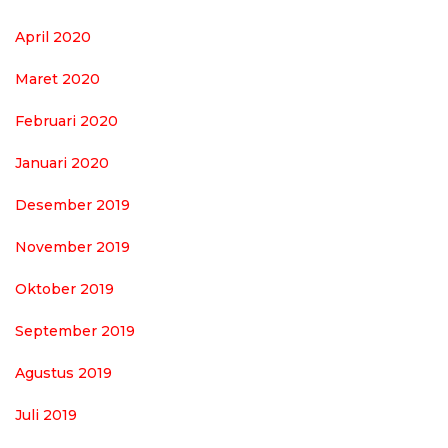
April 2020
Maret 2020
Februari 2020
Januari 2020
Desember 2019
November 2019
Oktober 2019
September 2019
Agustus 2019
Juli 2019