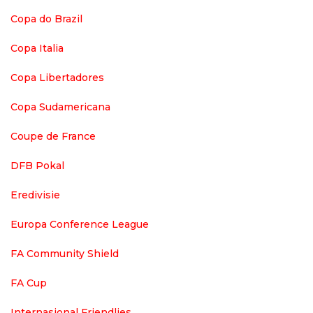
Copa do Brazil
Copa Italia
Copa Libertadores
Copa Sudamericana
Coupe de France
DFB Pokal
Eredivisie
Europa Conference League
FA Community Shield
FA Cup
Internasional Friendlies