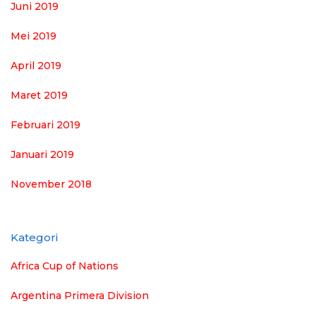
Juni 2019
Mei 2019
April 2019
Maret 2019
Februari 2019
Januari 2019
November 2018
Kategori
Africa Cup of Nations
Argentina Primera Division