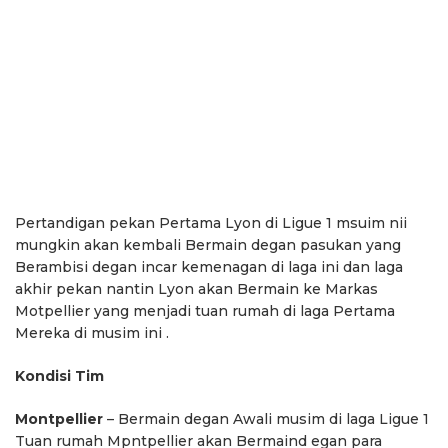
Pertandigan pekan Pertama Lyon di Ligue 1 msuim nii
mungkin akan kembali Bermain degan pasukan yang
Berambisi degan incar kemenagan di laga ini dan laga
akhir pekan nantin Lyon akan Bermain ke Markas
Motpellier yang menjadi tuan rumah di laga Pertama
Mereka di musim ini .
Kondisi Tim
Montpellier
– Bermain degan Awali musim di laga Ligue 1
Tuan rumah Mpntpellier akan Bermaind egan para