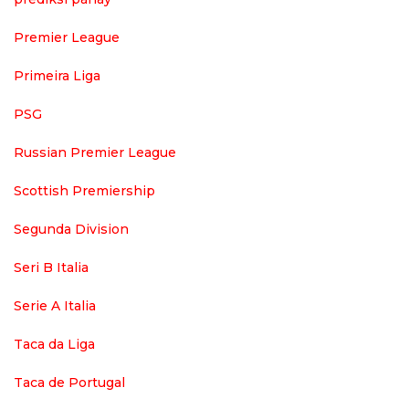
Premier League
Primeira Liga
PSG
Russian Premier League
Scottish Premiership
Segunda Division
Seri B Italia
Serie A Italia
Taca da Liga
Taca de Portugal