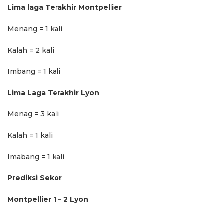
Lima laga Terakhir Montpellier
Menang = 1 kali
Kalah = 2 kali
Imbang = 1 kali
Lima Laga Terakhir Lyon
Menag = 3 kali
Kalah = 1 kali
Imabang = 1 kali
Prediksi Sekor
Montpellier 1 – 2 Lyon