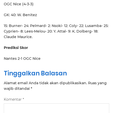
OGC Nice (4-3-3)
GK: 40: W. Benitez
15: Burner- 24: Pelmard- 2: Nsoki- 12: Coly- 22: Lusamba- 25:
Cyprien- 8: Lees-Melou- 20: Y. Attal- 9: K. Dolberg- 18:
Claude Maurice.
Prediksi Skor
Nantes 2-1 OGC Nice
Tinggalkan Balasan
Alamat email Anda tidak akan dipublikasikan.
Ruas yang
wajib ditandai
*
Komentar
*