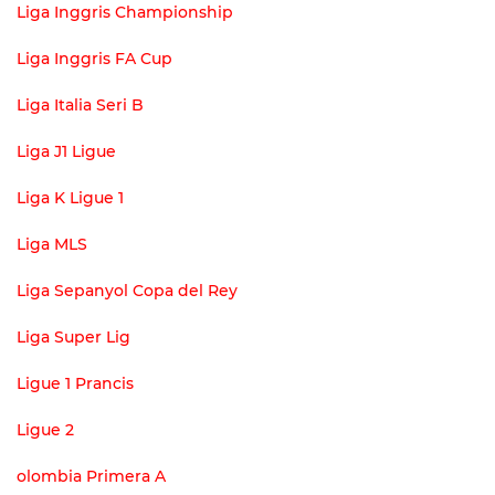
Liga Inggris Championship
Liga Inggris FA Cup
Liga Italia Seri B
Liga J1 Ligue
Liga K Ligue 1
Liga MLS
Liga Sepanyol Copa del Rey
Liga Super Lig
Ligue 1 Prancis
Ligue 2
olombia Primera A