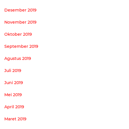
Desember 2019
November 2019
Oktober 2019
September 2019
Agustus 2019
Juli 2019
Juni 2019
Mei 2019
April 2019
Maret 2019