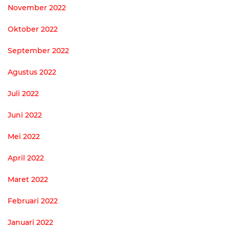
November 2022
Oktober 2022
September 2022
Agustus 2022
Juli 2022
Juni 2022
Mei 2022
April 2022
Maret 2022
Februari 2022
Januari 2022