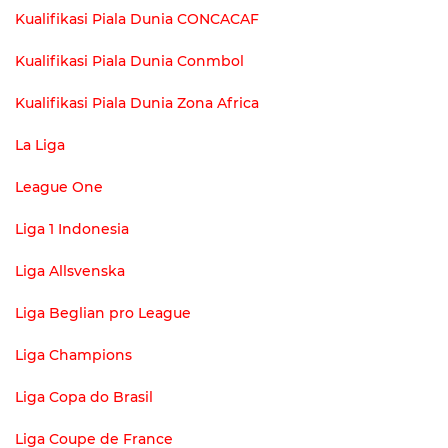
Kualifikasi Piala Dunia CONCACAF
Kualifikasi Piala Dunia Conmbol
Kualifikasi Piala Dunia Zona Africa
La Liga
League One
Liga 1 Indonesia
Liga Allsvenska
Liga Beglian pro League
Liga Champions
Liga Copa do Brasil
Liga Coupe de France