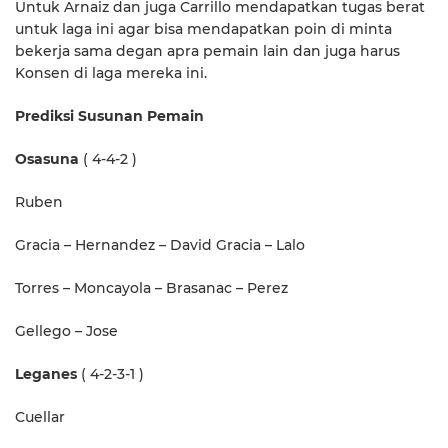
Untuk Arnaiz dan juga Carrillo mendapatkan tugas berat
untuk laga ini agar bisa mendapatkan poin di minta
bekerja sama degan apra pemain lain dan juga harus
Konsen di laga mereka ini.
Prediksi Susunan Pemain
Osasuna
( 4-4-2 )
Ruben
Gracia – Hernandez – David Gracia – Lalo
Torres – Moncayola – Brasanac – Perez
Gellego – Jose
Leganes
( 4-2-3-1 )
Cuellar