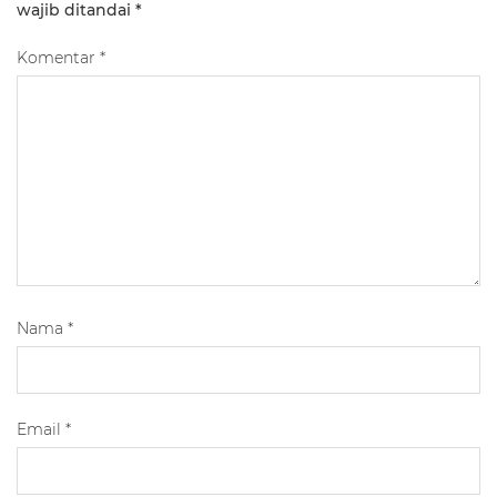
wajib ditandai
*
Komentar
*
Nama
*
Email
*