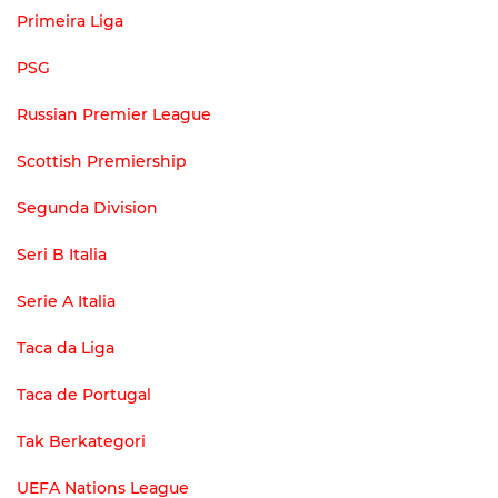
Primeira Liga
PSG
Russian Premier League
Scottish Premiership
Segunda Division
Seri B Italia
Serie A Italia
Taca da Liga
Taca de Portugal
Tak Berkategori
UEFA Nations League