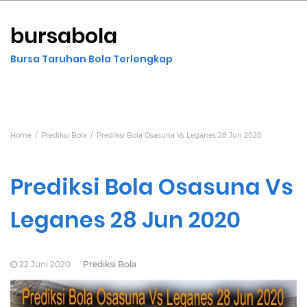
bursabola
Bursa Taruhan Bola Terlengkap
Home
Prediksi Bola
Prediksi Bola Osasuna Vs Leganes 28 Jun 2020
Prediksi Bola Osasuna Vs
Leganes 28 Jun 2020
22 Juni 2020
Prediksi Bola