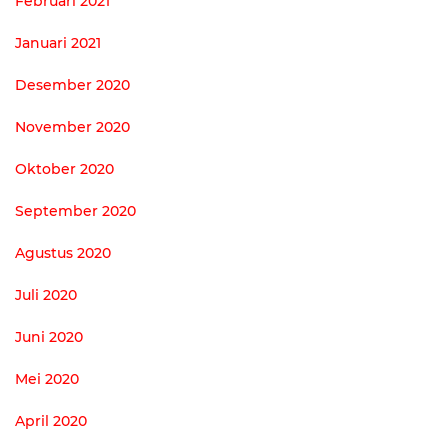
Februari 2021
Januari 2021
Desember 2020
November 2020
Oktober 2020
September 2020
Agustus 2020
Juli 2020
Juni 2020
Mei 2020
April 2020