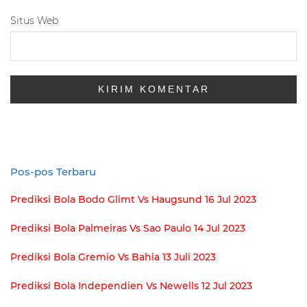
Situs Web
Pos-pos Terbaru
Prediksi Bola Bodo Glimt Vs Haugsund 16 Jul 2023
Prediksi Bola Palmeiras Vs Sao Paulo 14 Jul 2023
Prediksi Bola Gremio Vs Bahia 13 Juli 2023
Prediksi Bola Independien Vs Newells 12 Jul 2023