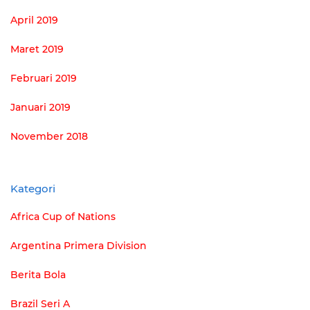
April 2019
Maret 2019
Februari 2019
Januari 2019
November 2018
Kategori
Africa Cup of Nations
Argentina Primera Division
Berita Bola
Brazil Seri A