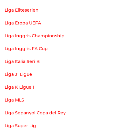
Liga Eliteserien
Liga Eropa UEFA
Liga Inggris Championship
Liga Inggris FA Cup
Liga Italia Seri B
Liga J1 Ligue
Liga K Ligue 1
Liga MLS
Liga Sepanyol Copa del Rey
Liga Super Lig