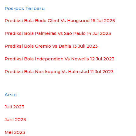
Pos-pos Terbaru
Prediksi Bola Bodo Glimt Vs Haugsund 16 Jul 2023
Prediksi Bola Palmeiras Vs Sao Paulo 14 Jul 2023
Prediksi Bola Gremio Vs Bahia 13 Juli 2023
Prediksi Bola Independien Vs Newells 12 Jul 2023
Prediksi Bola Norrkoping Vs Halmstad 11 Jul 2023
Arsip
Juli 2023
Juni 2023
Mei 2023