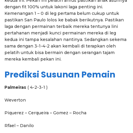
kedua ini. Pekan ini pelatih ahrus pastikan anak asuhnya
dengan fit 100% untuk lakoni laga penting ini.
Kemenangan 1 – 0 di leg pertama belum cukup untuk
pastikan San Paulo lolos ke babak berikutnya. Pastikan
laga dengan permainan terbaik mereka tentunya lini
pertahanan menjadi kunci permainan mereka di leg
kedua ini tampa kesalahan nantinya. Sedangkan sekema
sama dengan 3-1-4-2 akan kembali di terapkan oleh
pelatih untuk bisa bermain dengan serangan tajam
mereka kembali pekan ini.
Prediksi Susunan Pemain
Palmeiras
( 4-2-3-1 )
Weverton
Piquerez – Cerqueira – Gomez – Rocha
Rfael – Danilo