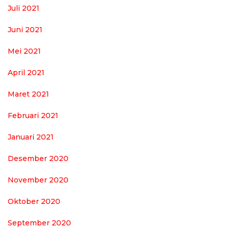
Juli 2021
Juni 2021
Mei 2021
April 2021
Maret 2021
Februari 2021
Januari 2021
Desember 2020
November 2020
Oktober 2020
September 2020