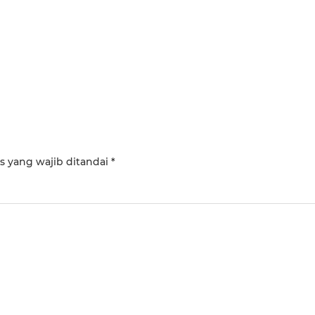
s yang wajib ditandai
*