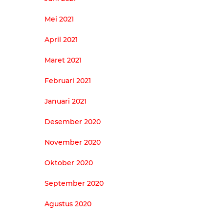
Mei 2021
April 2021
Maret 2021
Februari 2021
Januari 2021
Desember 2020
November 2020
Oktober 2020
September 2020
Agustus 2020