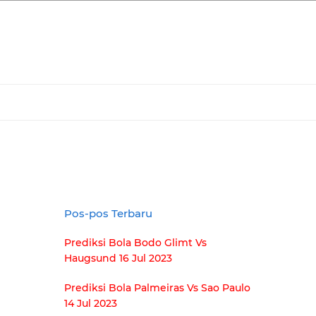
Pos-pos Terbaru
Prediksi Bola Bodo Glimt Vs
Haugsund 16 Jul 2023
Prediksi Bola Palmeiras Vs Sao Paulo
14 Jul 2023