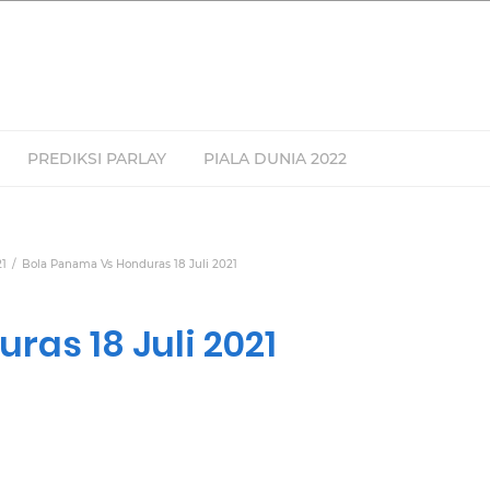
PREDIKSI PARLAY
PIALA DUNIA 2022
21
Bola Panama Vs Honduras 18 Juli 2021
as 18 Juli 2021