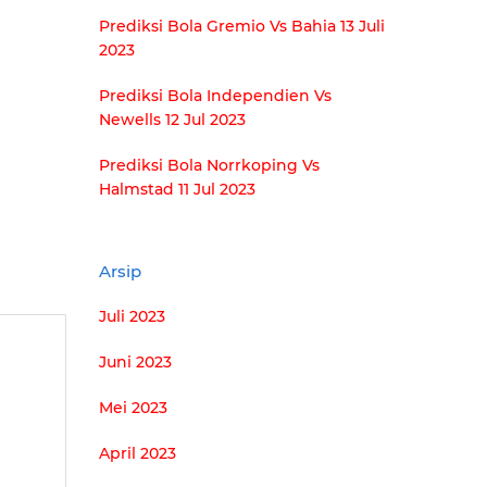
Prediksi Bola Gremio Vs Bahia 13 Juli
2023
Prediksi Bola Independien Vs
Newells 12 Jul 2023
Prediksi Bola Norrkoping Vs
Halmstad 11 Jul 2023
Arsip
Juli 2023
Juni 2023
Mei 2023
April 2023