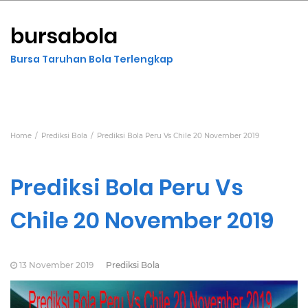
bursabola
Bursa Taruhan Bola Terlengkap
Home
Prediksi Bola
Prediksi Bola Peru Vs Chile 20 November 2019
Prediksi Bola Peru Vs
Chile 20 November 2019
13 November 2019
Prediksi Bola