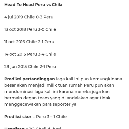
Head To Head Peru vs Chila
4 jul 2019 Chile 0-3 Peru
13 oct 2018 Peru 3-0 Chile
11 oct 2016 Chile 2-1 Peru
14 oct 2015 Peru 3-4 Chile
29 jun 2015 Chile 2-1 Peru
Prediksi pertandinggan
laga kali ini pun kemungkinana
besar akan menjadi milik tuan rumah Peru pun akan
mendominasi laga kali ini karena mereka juga kan
bermain degan team yang di andalakan agar tidak
menggecewakan para seporter ya
Prediksi skor
= Peru 3 – 1 Chile
Hendicap
= 1/2 Cheli di beri