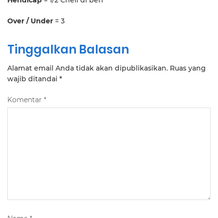
Over / Under
= 3
Tinggalkan Balasan
Alamat email Anda tidak akan dipublikasikan.
Ruas yang
wajib ditandai
*
Komentar
*