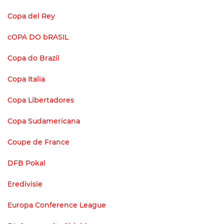
Copa del Rey
cOPA DO bRASIL
Copa do Brazil
Copa Italia
Copa Libertadores
Copa Sudamericana
Coupe de France
DFB Pokal
Eredivisie
Europa Conference League