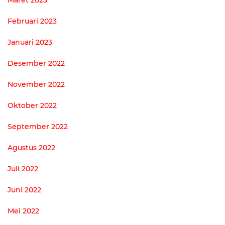
Februari 2023
Januari 2023
Desember 2022
November 2022
Oktober 2022
September 2022
Agustus 2022
Juli 2022
Juni 2022
Mei 2022