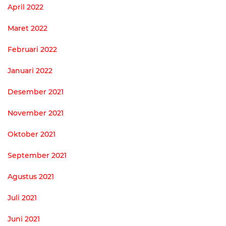
April 2022
Maret 2022
Februari 2022
Januari 2022
Desember 2021
November 2021
Oktober 2021
September 2021
Agustus 2021
Juli 2021
Juni 2021