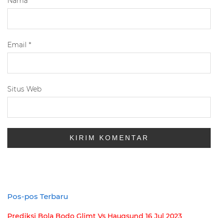
Nama
*
Email
*
Situs Web
Pos-pos Terbaru
Prediksi Bola Bodo Glimt Vs Haugsund 16 Jul 2023