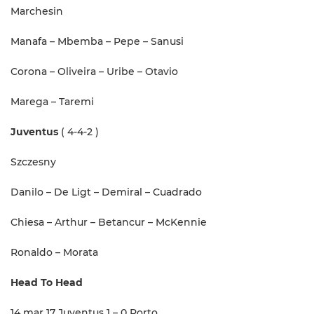
Marchesin
Manafa – Mbemba – Pepe – Sanusi
Corona – Oliveira – Uribe – Otavio
Marega – Taremi
Juventus
( 4-4-2 )
Szczesny
Danilo – De Ligt – Demiral – Cuadrado
Chiesa – Arthur – Betancur – McKennie
Ronaldo – Morata
Head To Head
14 mar 17 Juventus 1 – 0 Porto