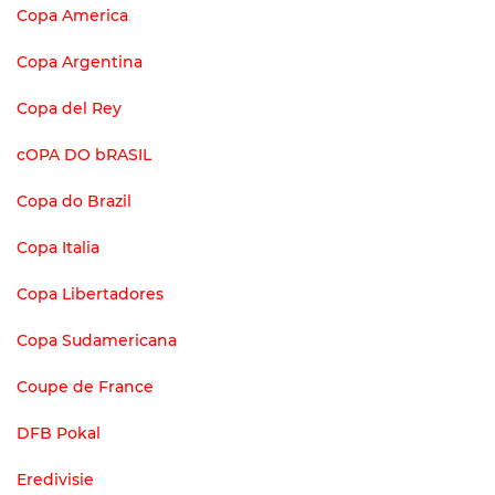
Copa America
Copa Argentina
Copa del Rey
cOPA DO bRASIL
Copa do Brazil
Copa Italia
Copa Libertadores
Copa Sudamericana
Coupe de France
DFB Pokal
Eredivisie