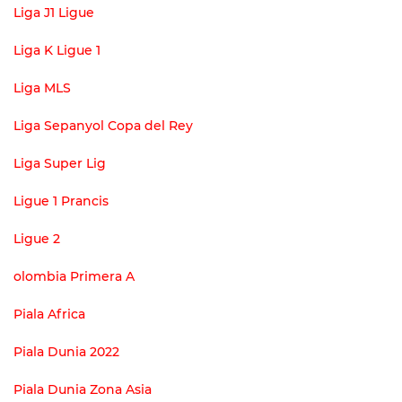
Liga J1 Ligue
Liga K Ligue 1
Liga MLS
Liga Sepanyol Copa del Rey
Liga Super Lig
Ligue 1 Prancis
Ligue 2
olombia Primera A
Piala Africa
Piala Dunia 2022
Piala Dunia Zona Asia