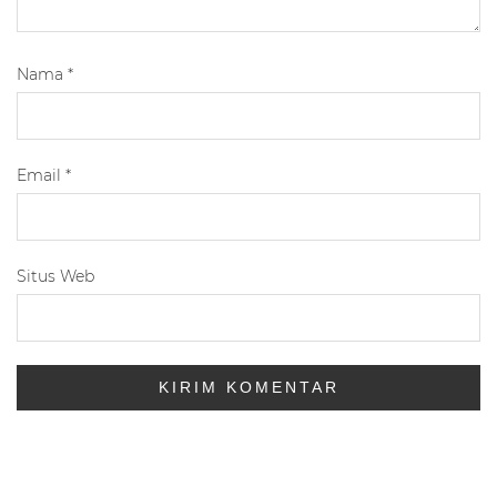
Nama
*
Email
*
Situs Web