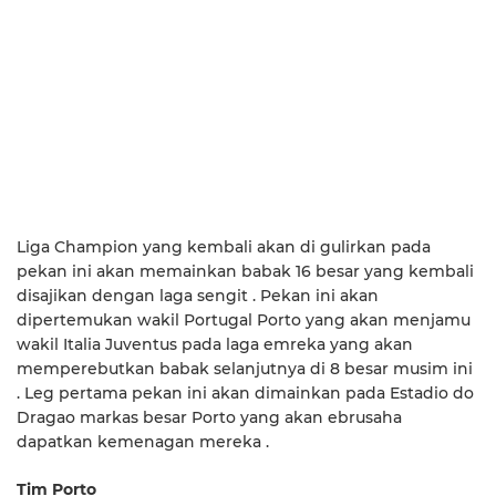
Liga Champion yang kembali akan di gulirkan pada
pekan ini akan memainkan babak 16 besar yang kembali
disajikan dengan laga sengit . Pekan ini akan
dipertemukan wakil Portugal Porto yang akan menjamu
wakil Italia Juventus pada laga emreka yang akan
memperebutkan babak selanjutnya di 8 besar musim ini
. Leg pertama pekan ini akan dimainkan pada Estadio do
Dragao markas besar Porto yang akan ebrusaha
dapatkan kemenagan mereka .
Tim Porto