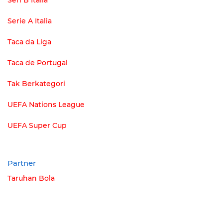
Seri B Italia
Serie A Italia
Taca da Liga
Taca de Portugal
Tak Berkategori
UEFA Nations League
UEFA Super Cup
Partner
Taruhan Bola