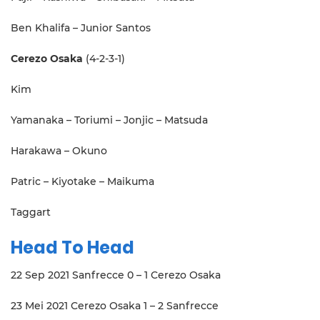
Ben Khalifa – Junior Santos
Cerezo Osaka
(4-2-3-1)
Kim
Yamanaka – Toriumi – Jonjic – Matsuda
Harakawa – Okuno
Patric – Kiyotake – Maikuma
Taggart
Head To Head
22 Sep 2021 Sanfrecce 0 – 1 Cerezo Osaka
23 Mei 2021 Cerezo Osaka 1 – 2 Sanfrecce