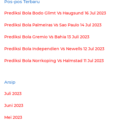
Pos-pos Terbaru
Prediksi Bola Bodo Glimt Vs Haugsund 16 Jul 2023
Prediksi Bola Palmeiras Vs Sao Paulo 14 Jul 2023
Prediksi Bola Gremio Vs Bahia 13 Juli 2023
Prediksi Bola Independien Vs Newells 12 Jul 2023
Prediksi Bola Norrkoping Vs Halmstad 11 Jul 2023
Arsip
Juli 2023
Juni 2023
Mei 2023