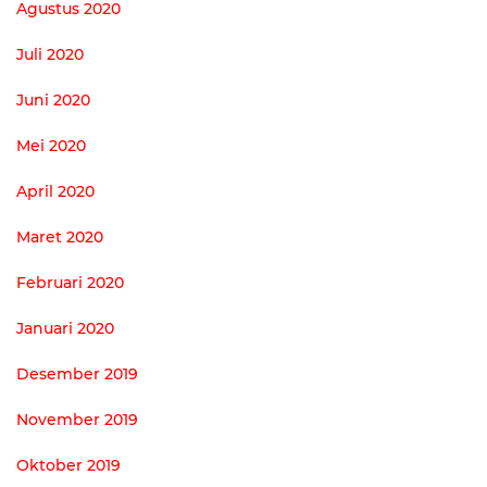
Agustus 2020
Juli 2020
Juni 2020
Mei 2020
April 2020
Maret 2020
Februari 2020
Januari 2020
Desember 2019
November 2019
Oktober 2019