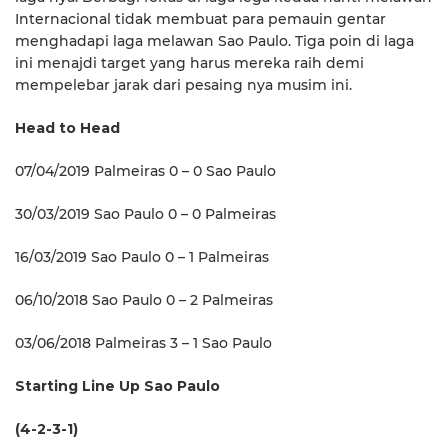
Internacional tidak membuat para pemauin gentar
menghadapi laga melawan Sao Paulo. Tiga poin di laga
ini menajdi target yang harus mereka raih demi
mempelebar jarak dari pesaing nya musim ini.
Head to Head
07/04/2019 Palmeiras 0 – 0 Sao Paulo
30/03/2019 Sao Paulo 0 – 0 Palmeiras
16/03/2019 Sao Paulo 0 – 1 Palmeiras
06/10/2018 Sao Paulo 0 – 2 Palmeiras
03/06/2018 Palmeiras 3 – 1 Sao Paulo
Starting Line Up Sao Paulo
(4-2-3-1)