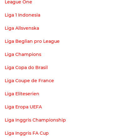
League One
Liga 1 Indonesia
Liga Allsvenska
Liga Beglian pro League
Liga Champions
Liga Copa do Brasil
Liga Coupe de France
Liga Eliteserien
Liga Eropa UEFA
Liga Inggris Championship
Liga Inggris FA Cup