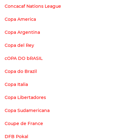
Concacaf Nations League
Copa America
Copa Argentina
Copa del Rey
cOPA DO bRASIL
Copa do Brazil
Copa Italia
Copa Libertadores
Copa Sudamericana
Coupe de France
DFB Pokal