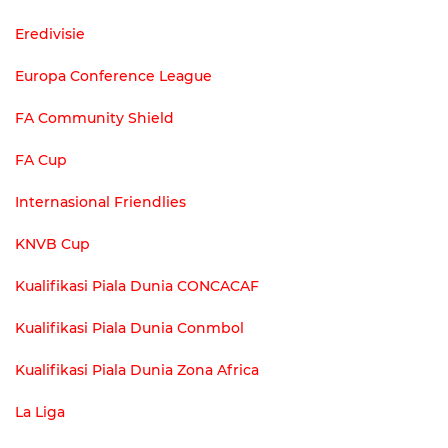
Eredivisie
Europa Conference League
FA Community Shield
FA Cup
Internasional Friendlies
KNVB Cup
Kualifikasi Piala Dunia CONCACAF
Kualifikasi Piala Dunia Conmbol
Kualifikasi Piala Dunia Zona Africa
La Liga