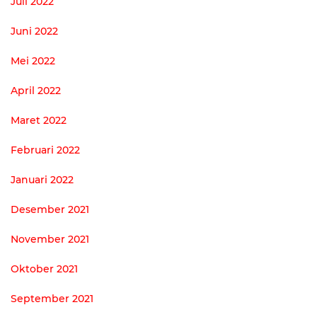
Juli 2022
Juni 2022
Mei 2022
April 2022
Maret 2022
Februari 2022
Januari 2022
Desember 2021
November 2021
Oktober 2021
September 2021