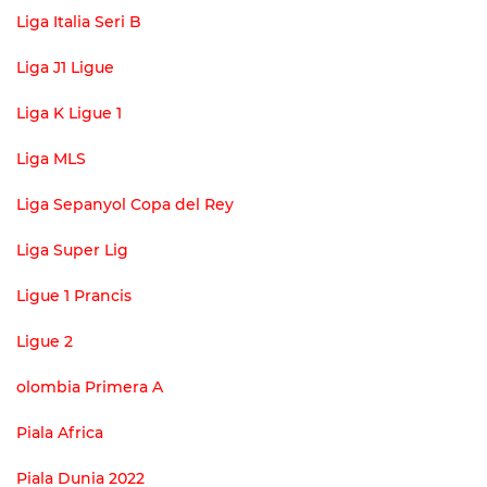
Liga Italia Seri B
Liga J1 Ligue
Liga K Ligue 1
Liga MLS
Liga Sepanyol Copa del Rey
Liga Super Lig
Ligue 1 Prancis
Ligue 2
olombia Primera A
Piala Africa
Piala Dunia 2022