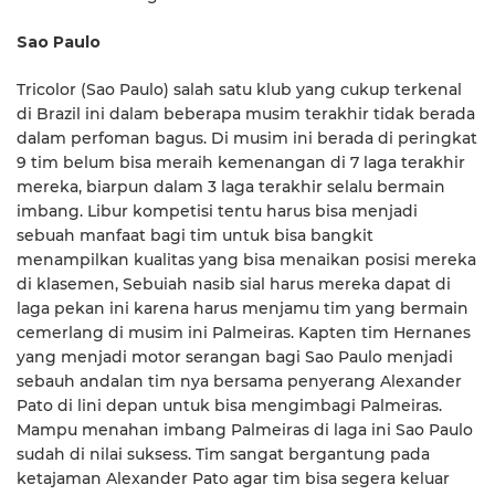
Sao Paulo
Tricolor (Sao Paulo) salah satu klub yang cukup terkenal
di Brazil ini dalam beberapa musim terakhir tidak berada
dalam perfoman bagus. Di musim ini berada di peringkat
9 tim belum bisa meraih kemenangan di 7 laga terakhir
mereka, biarpun dalam 3 laga terakhir selalu bermain
imbang. Libur kompetisi tentu harus bisa menjadi
sebuah manfaat bagi tim untuk bisa bangkit
menampilkan kualitas yang bisa menaikan posisi mereka
di klasemen, Sebuiah nasib sial harus mereka dapat di
laga pekan ini karena harus menjamu tim yang bermain
cemerlang di musim ini Palmeiras. Kapten tim Hernanes
yang menjadi motor serangan bagi Sao Paulo menjadi
sebauh andalan tim nya bersama penyerang Alexander
Pato di lini depan untuk bisa mengimbagi Palmeiras.
Mampu menahan imbang Palmeiras di laga ini Sao Paulo
sudah di nilai suksess. Tim sangat bergantung pada
ketajaman Alexander Pato agar tim bisa segera keluar