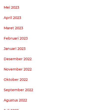
Mei 2023
April 2023
Maret 2023
Februari 2023
Januari 2023
Desember 2022
November 2022
Oktober 2022
September 2022
Agustus 2022