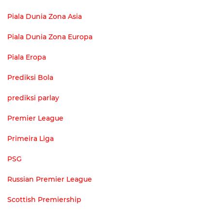
Piala Dunia Zona Asia
Piala Dunia Zona Europa
Piala Eropa
Prediksi Bola
prediksi parlay
Premier League
Primeira Liga
PSG
Russian Premier League
Scottish Premiership