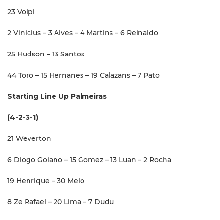
23 Volpi
2 Vinicius – 3 Alves – 4 Martins – 6 Reinaldo
25 Hudson – 13 Santos
44 Toro – 15 Hernanes – 19 Calazans – 7 Pato
Starting Line Up Palmeiras
(4-2-3-1)
21 Weverton
6 Diogo Goiano – 15 Gomez – 13 Luan – 2 Rocha
19 Henrique – 30 Melo
8 Ze Rafael – 20 Lima – 7 Dudu