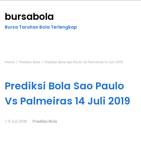
bursabola
Bursa Taruhan Bola Terlengkap
Home
Prediksi Bola
Prediksi Bola Sao Paulo Vs Palmeiras 14 Juli 2019
Prediksi Bola Sao Paulo
Vs Palmeiras 14 Juli 2019
11 Juli 2019
Prediksi Bola