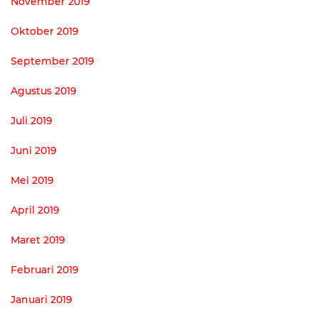
November 2019
Oktober 2019
September 2019
Agustus 2019
Juli 2019
Juni 2019
Mei 2019
April 2019
Maret 2019
Februari 2019
Januari 2019