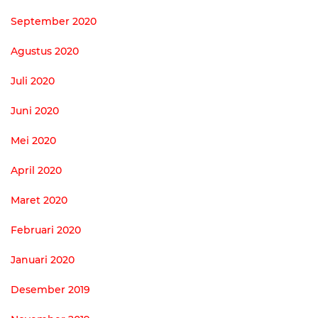
September 2020
Agustus 2020
Juli 2020
Juni 2020
Mei 2020
April 2020
Maret 2020
Februari 2020
Januari 2020
Desember 2019