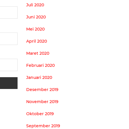
Juli 2020
Juni 2020
Mei 2020
April 2020
Maret 2020
Februari 2020
Januari 2020
Desember 2019
November 2019
Oktober 2019
September 2019