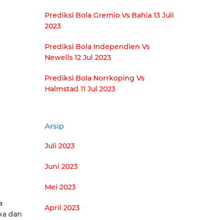
Prediksi Bola Gremio Vs Bahia 13 Juli
2023
Prediksi Bola Independien Vs
Newells 12 Jul 2023
Prediksi Bola Norrkoping Vs
Halmstad 11 Jul 2023
Arsip
Juli 2023
Juni 2023
Mei 2023
a
April 2023
ka dan