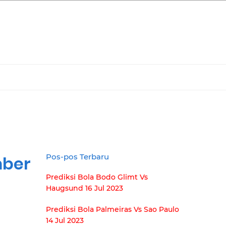
Pos-pos Terbaru
mber
Prediksi Bola Bodo Glimt Vs
Haugsund 16 Jul 2023
Prediksi Bola Palmeiras Vs Sao Paulo
14 Jul 2023