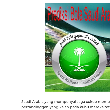
Saudi Arabia yang mempunyai ;laga cukup memua
pertandinggan yang kalah pada kubu mereka tet