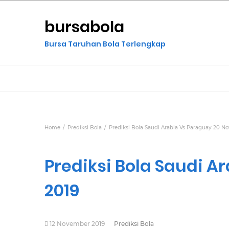
bursabola
Bursa Taruhan Bola Terlengkap
Home
Prediksi Bola
Prediksi Bola Saudi Arabia Vs Paraguay 20 N
Prediksi Bola Saudi 
2019
12 November 2019
Prediksi Bola