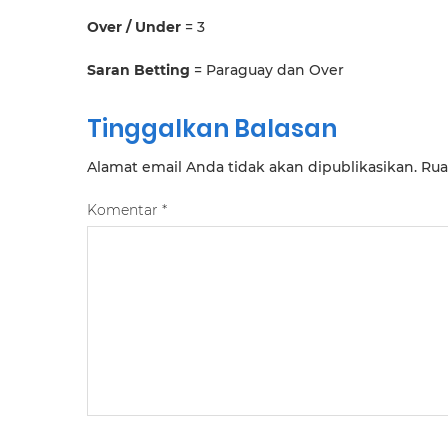
Over / Under
= 3
Saran Betting
= Paraguay dan Over
Tinggalkan Balasan
Alamat email Anda tidak akan dipublikasikan.
Rua
Komentar
*