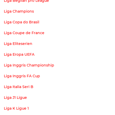
Liga Beglian pro League
Liga Champions
Liga Copa do Brasil
Liga Coupe de France
Liga Eliteserien
Liga Eropa UEFA
Liga Inggris Championship
Liga Inggris FA Cup
Liga Italia Seri B
Liga J1 Ligue
Liga K Ligue 1