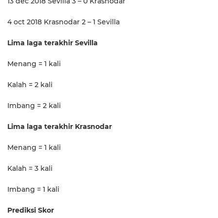
13 dec 2018 Sevilla 3 – 0 Krasnodar
4 oct 2018 Krasnodar 2 – 1 Sevilla
Lima laga terakhir Sevilla
Menang = 1 kali
Kalah = 2 kali
Imbang = 2 kali
Lima laga terakhir Krasnodar
Menang = 1 kali
Kalah = 3 kali
Imbang = 1 kali
Prediksi Skor