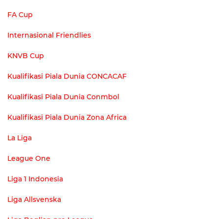
FA Cup
Internasional Friendlies
KNVB Cup
Kualifikasi Piala Dunia CONCACAF
Kualifikasi Piala Dunia Conmbol
Kualifikasi Piala Dunia Zona Africa
La Liga
League One
Liga 1 Indonesia
Liga Allsvenska