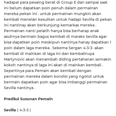
hadapai para pesaing berat di Group E dan sampai saat
ini belum dapatkan poin penuh dalam permainan
mereka pekan ini . untuk permainan mungkin akan
kembali menelan kesulitan untuk hadapi Sevilla di pekan
ini nantinay akan berkunjung kemarkas mereka .
Permainan nanti pelatih hanya bisa berharap anak
asuhnya bermain bagus kembali di maraks Sevilla agar
bisa dapatkan poin meskipun nantinya hanay dapatkan 1
poin dalam laga mereka . Sekema Sergan 4-3-3- akan
kembali di mainkan di laga ini dan kembalinuya
Martynovic akan menambah diding pertahanan semakin
kokoh nantinya di laga ini akan di mainkan kembali .
Sepertinya para Pemain akan kembali dengan
permainan mereka dalam kondisi yang ngotot untuk
bermain dapatkan poin agar bisa imbanggi permainan
Sevilla nantinya .
Prediksi Susunan Pemain
Sevilla
( 4-3-3 )