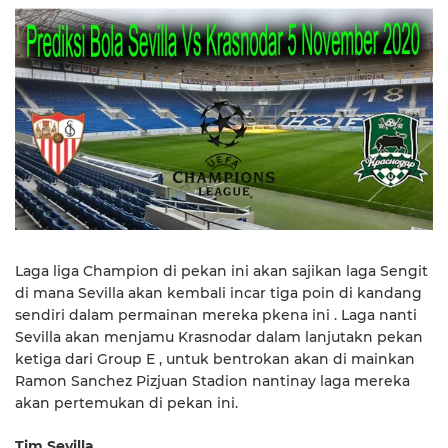
Laga liga Champion di pekan ini akan sajikan laga Sengit
di mana Sevilla akan kembali incar tiga poin di kandang
sendiri dalam permainan mereka pkena ini . Laga nanti
Sevilla akan menjamu Krasnodar dalam lanjutakn pekan
ketiga dari Group E , untuk bentrokan akan di mainkan
Ramon Sanchez Pizjuan Stadion nantinay laga mereka
akan pertemukan di pekan ini.
Tim Sevilla