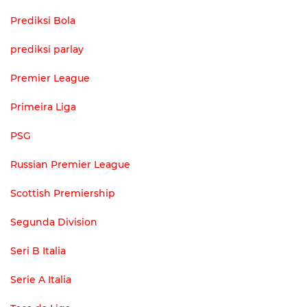
Prediksi Bola
prediksi parlay
Premier League
Primeira Liga
PSG
Russian Premier League
Scottish Premiership
Segunda Division
Seri B Italia
Serie A Italia