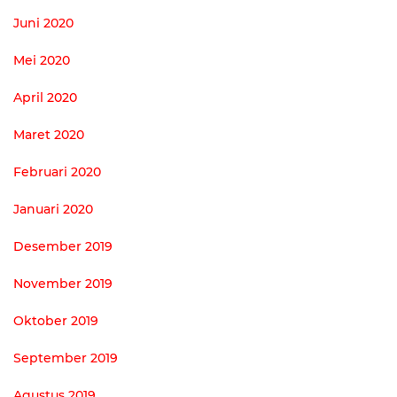
Juni 2020
Mei 2020
April 2020
Maret 2020
Februari 2020
Januari 2020
Desember 2019
November 2019
Oktober 2019
September 2019
Agustus 2019