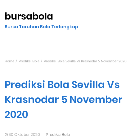
bursabola
Bursa Taruhan Bola Terlengkap
Home
Prediksi Bola
Prediksi Bola Sevilla Vs Krasnodar 5 November 2020
Prediksi Bola Sevilla Vs
Krasnodar 5 November
2020
30 Oktober 2020
Prediksi Bola