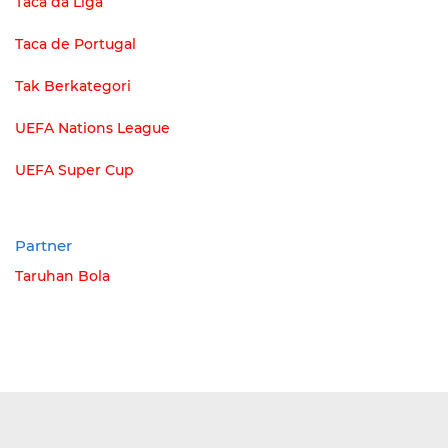
Taca da Liga
Taca de Portugal
Tak Berkategori
UEFA Nations League
UEFA Super Cup
Partner
Taruhan Bola