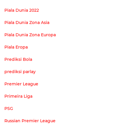
Piala Dunia 2022
Piala Dunia Zona Asia
Piala Dunia Zona Europa
Piala Eropa
Prediksi Bola
prediksi parlay
Premier League
Primeira Liga
PSG
Russian Premier League