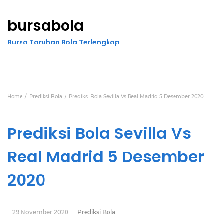
bursabola
Bursa Taruhan Bola Terlengkap
Home
Prediksi Bola
Prediksi Bola Sevilla Vs Real Madrid 5 Desember 2020
Prediksi Bola Sevilla Vs
Real Madrid 5 Desember
2020
29 November 2020
Prediksi Bola