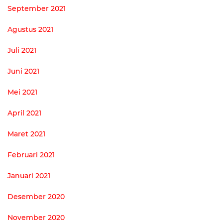
September 2021
Agustus 2021
Juli 2021
Juni 2021
Mei 2021
April 2021
Maret 2021
Februari 2021
Januari 2021
Desember 2020
November 2020