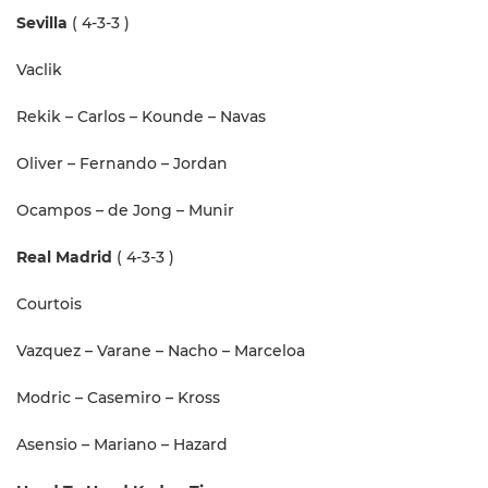
Sevilla
( 4-3-3 )
Vaclik
Rekik – Carlos – Kounde – Navas
Oliver – Fernando – Jordan
Ocampos – de Jong – Munir
Real Madrid
( 4-3-3 )
Courtois
Vazquez – Varane – Nacho – Marceloa
Modric – Casemiro – Kross
Asensio – Mariano – Hazard