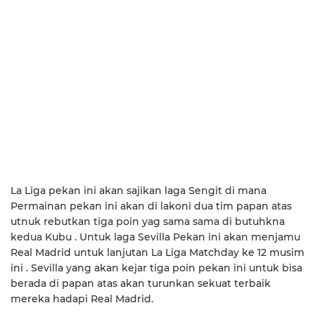
La Liga pekan ini akan sajikan laga Sengit di mana
Permainan pekan ini akan di lakoni dua tim papan atas
utnuk rebutkan tiga poin yag sama sama di butuhkna
kedua Kubu . Untuk laga Sevilla Pekan ini akan menjamu
Real Madrid untuk lanjutan La Liga Matchday ke 12 musim
ini . Sevilla yang akan kejar tiga poin pekan ini untuk bisa
berada di papan atas akan turunkan sekuat terbaik
mereka hadapi Real Madrid.