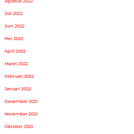
Agustus 2022
Juli 2022
Juni 2022
Mei 2022
April 2022
Maret 2022
Februari 2022
Januari 2022
Desember 2021
November 2021
Oktober 2021