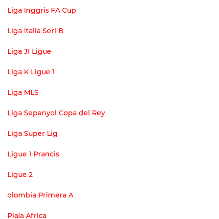
Liga Inggris FA Cup
Liga Italia Seri B
Liga J1 Ligue
Liga K Ligue 1
Liga MLS
Liga Sepanyol Copa del Rey
Liga Super Lig
Ligue 1 Prancis
Ligue 2
olombia Primera A
Piala Africa