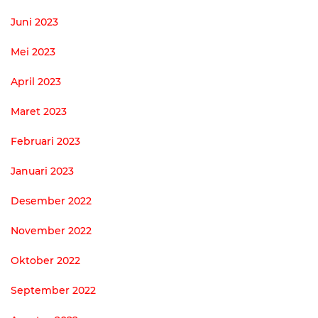
Juni 2023
Mei 2023
April 2023
Maret 2023
Februari 2023
Januari 2023
Desember 2022
November 2022
Oktober 2022
September 2022