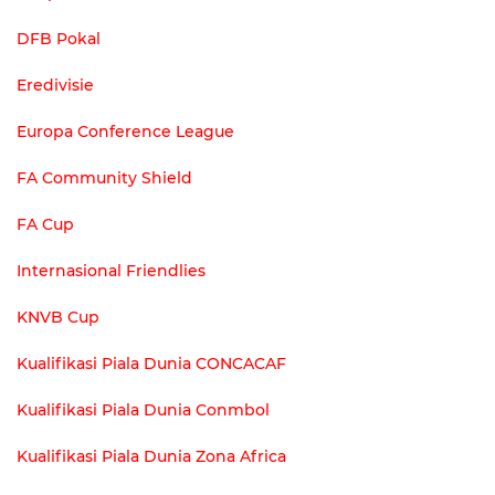
DFB Pokal
Eredivisie
Europa Conference League
FA Community Shield
FA Cup
Internasional Friendlies
KNVB Cup
Kualifikasi Piala Dunia CONCACAF
Kualifikasi Piala Dunia Conmbol
Kualifikasi Piala Dunia Zona Africa