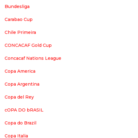
Bundesliga
Carabao Cup
Chile Primeira
CONCACAF Gold Cup
Concacaf Nations League
Copa America
Copa Argentina
Copa del Rey
cOPA DO bRASIL
Copa do Brazil
Copa Italia