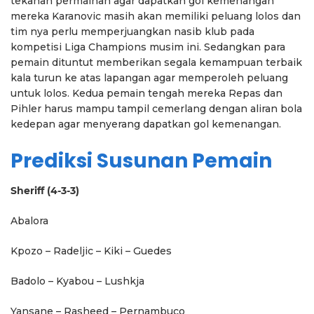
tekanan permainan agar dapatkan gol kemenangan
mereka Karanovic masih akan memiliki peluang lolos dan
tim nya perlu memperjuangkan nasib klub pada
kompetisi Liga Champions musim ini. Sedangkan para
pemain dituntut memberikan segala kemampuan terbaik
kala turun ke atas lapangan agar memperoleh peluang
untuk lolos. Kedua pemain tengah mereka Repas dan
Pihler harus mampu tampil cemerlang dengan aliran bola
kedepan agar menyerang dapatkan gol kemenangan.
Prediksi Susunan Pemain
Sheriff (4-3-3)
Abalora
Kpozo – Radeljic – Kiki – Guedes
Badolo – Kyabou – Lushkja
Yansane – Rasheed – Pernambuco