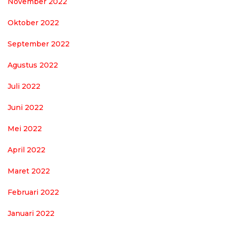
November 2022
Oktober 2022
September 2022
Agustus 2022
Juli 2022
Juni 2022
Mei 2022
April 2022
Maret 2022
Februari 2022
Januari 2022