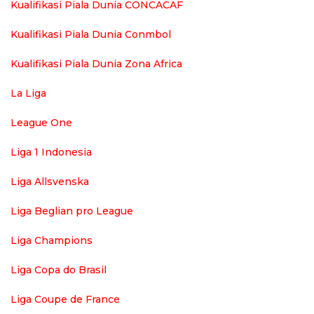
Kualifikasi Piala Dunia CONCACAF
Kualifikasi Piala Dunia Conmbol
Kualifikasi Piala Dunia Zona Africa
La Liga
League One
Liga 1 Indonesia
Liga Allsvenska
Liga Beglian pro League
Liga Champions
Liga Copa do Brasil
Liga Coupe de France