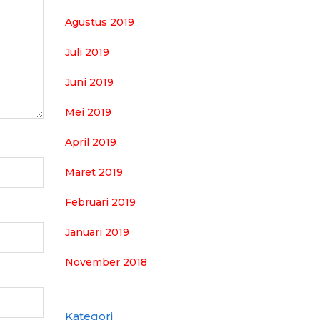
Agustus 2019
Juli 2019
Juni 2019
Mei 2019
April 2019
Maret 2019
Februari 2019
Januari 2019
November 2018
Kategori