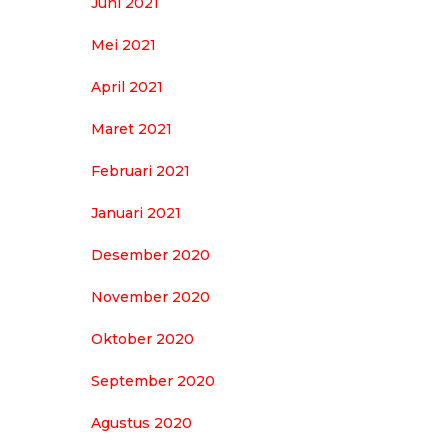
Juni 2021
Mei 2021
April 2021
Maret 2021
Februari 2021
Januari 2021
Desember 2020
November 2020
Oktober 2020
September 2020
Agustus 2020