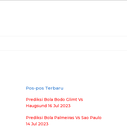
Pos-pos Terbaru
Prediksi Bola Bodo Glimt Vs
Haugsund 16 Jul 2023
Prediksi Bola Palmeiras Vs Sao Paulo
14 Jul 2023