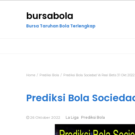
bursabola
Bursa Taruhan Bola Terlengkap
Home
Prediksi Bola
Prediksi Bola Sociedad Vs Real Betis 31 Okt 2022
Prediksi Bola Sociedad
26 Oktober 2022
La Liga
Prediksi Bola