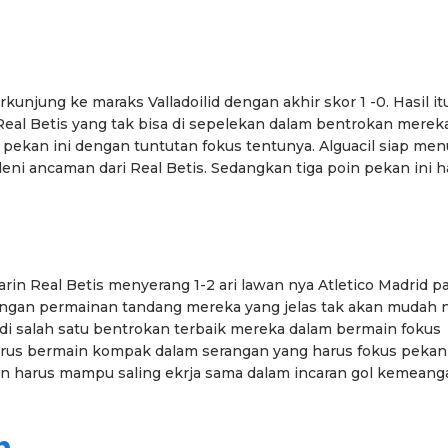
njung ke maraks Valladoilid dengan akhir skor 1 -0. Hasil it
Real Betis yang tak bisa di sepelekan dalam bentrokan mere
 pekan ini dengan tuntutan fokus tentunya. Alguacil siap me
deni ancaman dari Real Betis. Sedangkan tiga poin pekan ini h
n Real Betis menyerang 1-2 ari lawan nya Atletico Madrid pa
ngan permainan tandang mereka yang jelas tak akan mudah n
i salah satu bentrokan terbaik mereka dalam bermain fokus
arus bermain kompak dalam serangan yang harus fokus pekan 
n harus mampu saling ekrja sama dalam incaran gol kemeang
n