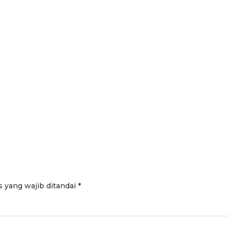
 yang wajib ditandai
*