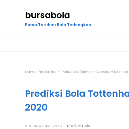
bursabola
Bursa Taruhan Bola Terlengkap
Home
Prediksi Bola
Prediksi Bola Tottenham Vs Arsenal 6 Desember
Prediksi Bola Totten
2020
30 November 2020
Prediksi Bola