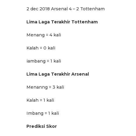
2 dec 2018 Arsenal 4 – 2 Tottenham
Lima Laga Terakhir Tottenham
Menang = 4 kali
Kalah = 0 kali
iambang = 1 kali
Lima Laga Terakhir Arsenal
Menanng = 3 kali
Kalah = 1 kali
Imbang = 1 kali
Prediksi Skor