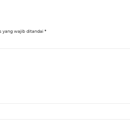
 yang wajib ditandai
*