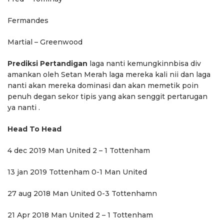
Fermandes
Martial – Greenwood
Prediksi Pertandigan
laga nanti kemungkinnbisa div
amankan oleh Setan Merah laga mereka kali nii dan laga
nanti akan mereka dominasi dan akan memetik poin
penuh degan sekor tipis yang akan senggit pertarugan
ya nanti .
Head To Head
4 dec 2019 Man United 2 – 1 Tottenham
13 jan 2019 Tottenham 0-1 Man United
27 aug 2018 Man United 0-3 Tottenhamn
21 Apr 2018 Man United 2 – 1 Tottenham