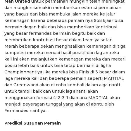
Man United
untuk permainan mungkin telah meningkat
dan mungkin semakin memberikan estensi permainan
yang bagus dan bisa membuka jalan mereka ke jalur
kemenagan karena beberapa pemain nya Solskjaer bisa
bermain degan baik dan bisa memberikan kontribusi
yang besar fermandes bermain begitu baik dan
memberikan kontribusi besar dalam team ya setan
Merah beberapa pekan menghsailkan kemenagan di tiga
kompetisi mereka menuai hasil positif dan lag amreka
kali ini akan melanjutkan kemenagan mereka dan mecari
posisi lebih baik untuk bisa tetap bermain di ligha
Championnantiya jika mereka bisa Finis di 3 besar dalam
laga mereka kali dan beberapa pemain seperti MARTIAL
dan Greenwood akan di coba kembali dalam alga nanti
untuk tampil baik dan untuk lag ananti akan
menggunakan formasi 4-2-3-1 diamana MARTIAL akan
menjadi peyeragan tunggal yang akan di abntu oleh
Fermandes nantiya .
Prediksi Susunan Pemain