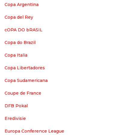
Copa Argentina
Copa del Rey
cOPA DO bRASIL
Copa do Brazil
Copa Italia
Copa Libertadores
Copa Sudamericana
Coupe de France
DFB Pokal
Eredivisie
Europa Conference League