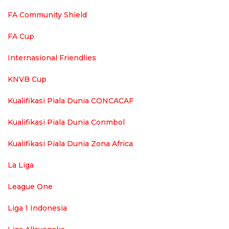
FA Community Shield
FA Cup
Internasional Friendlies
KNVB Cup
Kualifikasi Piala Dunia CONCACAF
Kualifikasi Piala Dunia Conmbol
Kualifikasi Piala Dunia Zona Africa
La Liga
League One
Liga 1 Indonesia