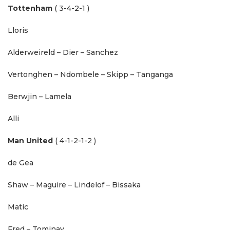
Tottenham
( 3-4-2-1 )
Lloris
Alderweireld – Dier – Sanchez
Vertonghen – Ndombele – Skipp – Tanganga
Berwjin – Lamela
Alli
Man United
( 4-1-2-1-2 )
de Gea
Shaw – Maguire – Lindelof – Bissaka
Matic
Fred – Tominay