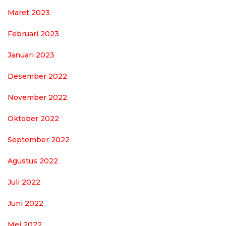
Maret 2023
Februari 2023
Januari 2023
Desember 2022
November 2022
Oktober 2022
September 2022
Agustus 2022
Juli 2022
Juni 2022
Mei 2022