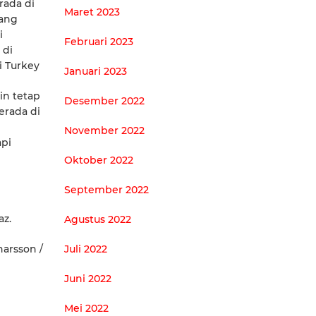
rada di
Maret 2023
yang
i
Februari 2023
 di
i Turkey
Januari 2023
in tetap
Desember 2022
erada di
November 2022
api
Oktober 2022
September 2022
az.
Agustus 2022
narsson /
Juli 2022
Juni 2022
Mei 2022