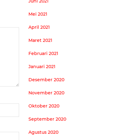
Juni 2021
Mei 2021
April 2021
Maret 2021
Februari 2021
Januari 2021
Desember 2020
November 2020
Oktober 2020
September 2020
Agustus 2020