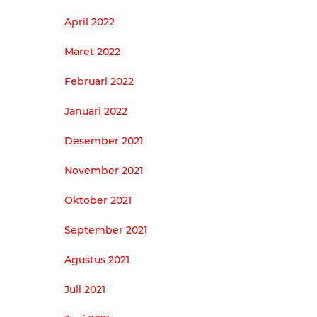
April 2022
Maret 2022
Februari 2022
Januari 2022
Desember 2021
November 2021
Oktober 2021
September 2021
Agustus 2021
Juli 2021