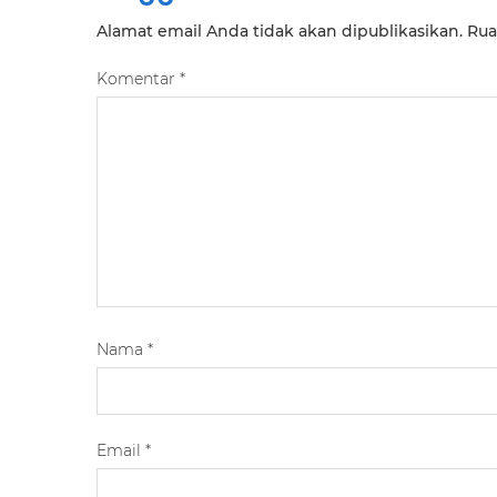
Alamat email Anda tidak akan dipublikasikan.
Rua
Komentar
*
Nama
*
Email
*