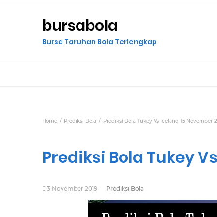
bursabola
Bursa Taruhan Bola Terlengkap
Home
Prediksi Bola
Prediksi Bola Tukey Vs Iceland 15 November 
Prediksi Bola Tukey V
3 November 2019
Prediksi Bola