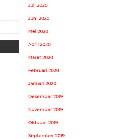
Juli 2020
Juni 2020
Mei 2020
April 2020
Maret 2020
Februari 2020
Januari 2020
Desember 2019
November 2019
Oktober 2019
September 2019