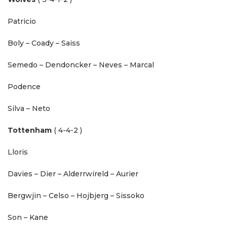
Patricio
Boly – Coady – Saiss
Semedo – Dendoncker – Neves – Marcal
Podence
Silva – Neto
Tottenham
( 4-4-2 )
Lloris
Davies – Dier – Alderrwireld – Aurier
Bergwjin – Celso – Hojbjerg – Sissoko
Son – Kane