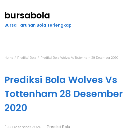
bursabola
Bursa Taruhan Bola Terlengkap
Home
Prediksi Bola
Prediksi Bola Wolves Vs Tottenham 28 Desember 2020
Prediksi Bola Wolves Vs
Tottenham 28 Desember
2020
22 Desember 2020
Prediksi Bola