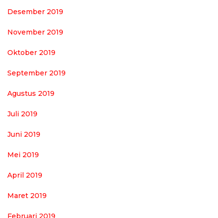
Desember 2019
November 2019
Oktober 2019
September 2019
Agustus 2019
Juli 2019
Juni 2019
Mei 2019
April 2019
Maret 2019
Februari 2019