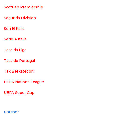
Scottish Premiership
Segunda Division
Seri B Italia
Serie A Italia
Taca da Liga
Taca de Portugal
Tak Berkategori
UEFA Nations League
UEFA Super Cup
Partner